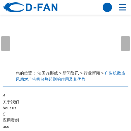
法国vs挪威
网站法国vs挪威
关于我们
公司简介
董事长寄语
发展历程
公司优势
法国vs挪威
荣誉资质
企业风采
仪器设备
视频中心
产品中心
应用案例
您的位置：
法国vs挪威
>
新闻资讯
>
行业新闻
>
广告机散热
风扇对广告机散热起到的作用及其优势
工程案例
解决方案
新闻资讯
A
法国vs挪威
行业资讯
关于我们
常见问题
bout us
C
法国vs挪威-世界杯赛事平台
应用案例
ase
联系方式
客户留言
人才招聘