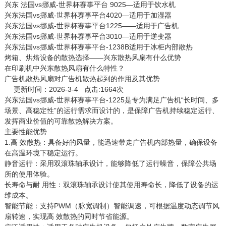
兴东 法国vs挪威-世界杯赛事平台 9025—适用于饮水机
兴东法国vs挪威-世界杯赛事平台4020—适用于加湿器
兴东法国vs挪威-世界杯赛事平台1225——适用于广告机
兴东法国vs挪威-世界杯赛事平台3010—适用于逆变器
兴东法国vs挪威-世界杯赛事平台-1238B适用于冰柜内部散热
烤箱、烘焙设备的散热选择——兴东散热风扇有什么优势
在印刷机中兴东散热风扇有什么特性？
广告机散热风扇对广告机散热起到的作用及其优势
更新时间：2026-3-4 点击:1664次
兴东
法国vs挪威-世界杯赛事平台-1225
是专为满足广告机“长时间、多
场景、高稳定性”的运行需求而设计的，是保障广告机持续稳定运行、
发挥商业价值的可靠散热解决方案。
主要性能优势
1.高 效散热：具备好的风量，能迅速带走广告机内部热量，确保设备
在高温环境下稳定运行。
静音运行：采用双滚珠轴承设计，能够降低了运行噪音，保障公共场
所的使用体验。
长寿命与耐 用性：双滚珠轴承设计使其使用寿命长，降低了设备的运
维成本。
智能节能：支持PWM（脉宽调制）智能调速，可根据温度动态调节风
扇转速，实现高 效散热的同时节省能源。