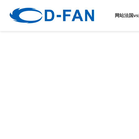
法国vs挪威
网站法国v