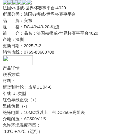
法国vs挪威-世界杯赛事平台-4020
所属分类：
法国vs挪威-世界杯赛事平台
品 牌：
兴东
规 格：
DC-40x40-20-轴流
简 介：
品名：法国vs挪威-世界杯赛事平台4020
产地：深圳
更新日期：
2025-7-2
销售热线：
0769-83660708
产品详情
联系方式
材料：
框架和叶轮：热塑UL 94-0
引线.UL类型
红色导线正极（+）
黑线负极（-）
绝缘电阻：10MΩ或以上，带DC250V高阻表
介电耐压：AC500V 1S
允许环境温度范围：
-10℃-+70℃（运行）