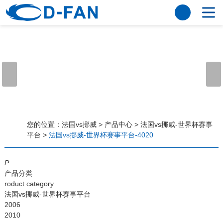
法国vs挪威
网站法国vs挪威
关于我们
公司简介
董事长寄语
发展历程
公司优势
法国vs挪威
荣誉资质
企业风采
仪器设备
视频中心
产品中心
应用案例
您的位置：
法国vs挪威
>
产品中心
>
法国vs挪威-世界杯赛事
平台
>
法国vs挪威-世界杯赛事平台-4020
工程案例
解决方案
新闻资讯
P
法国vs挪威
行业资讯
产品分类
常见问题
roduct category
法国vs挪威-世界杯赛事平台
法国vs挪威-世界杯赛事平台
2006
2010
联系方式
客户留言
人才招聘