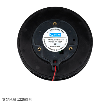
支架风扇-1225碟形