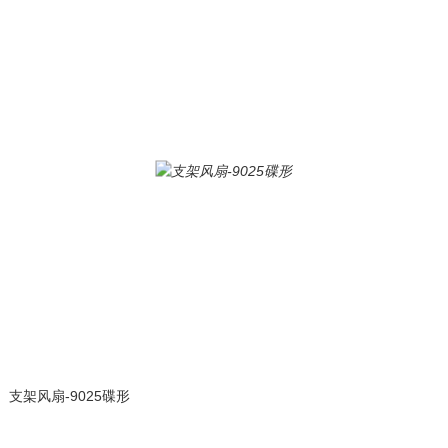
支架风扇-9025碟形