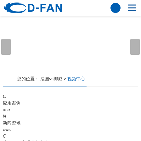
法国vs挪威
网站法国vs挪威
关于我们
公司简介
董事长寄语
发展历程
公司优势
法国vs挪威
荣誉资质
企业风采
仪器设备
视频中心
产品中心
应用案例
您的位置：
法国vs挪威
>
视频中心
工程案例
解决方案
新闻资讯
C
应用案例
法国vs挪威
行业资讯
ase
常见问题
N
新闻资讯
法国vs挪威-世界杯赛事平台
ews
C
联系方式
客户留言
人才招聘