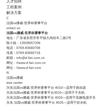
人才招聘
工程案例
解决方案
C
法国vs挪威-世界杯赛事平台
ontact us
法国vs挪威-世界杯赛事平台
地址：广东省东莞市常平镇大呙恒丰二路2号
陈小姐：13509657206
电话：0769-83660708
传真：0769-83660718
邮箱：info@d-fan.com.cn
网址：//www.d-fan.com.cn
网址：//www.d-fan.com
N
法国vs挪威
ews center
兴东法国vs挪威-世界杯赛事平台-4010—适用于路由器
兴东法国vs挪威-世界杯赛事平台3010—适用于干衣机
兴东法国vs挪威-世界杯赛事平台 4020—适用于高频电源开关
兴东 法国vs挪威-世界杯赛事平台 9025—适用于饮水机