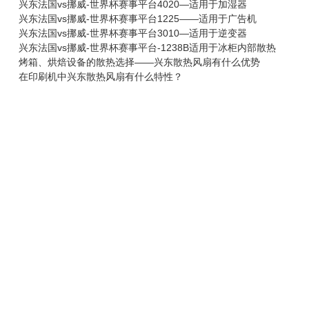
兴东法国vs挪威-世界杯赛事平台4020—适用于加湿器
兴东法国vs挪威-世界杯赛事平台1225——适用于广告机
兴东法国vs挪威-世界杯赛事平台3010—适用于逆变器
兴东法国vs挪威-世界杯赛事平台-1238B适用于冰柜内部散热
烤箱、烘焙设备的散热选择——兴东散热风扇有什么优势
在印刷机中兴东散热风扇有什么特性？