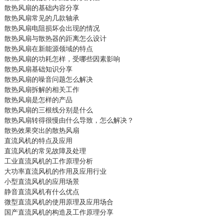
散热风扇的基础内容分享
散热风扇常见的几款轴承
散热风扇电阻损坏会出现的情况
散热风扇与散热器的距离怎么设计
散热风扇在新能源领域的特点
散热风扇的功耗怎样，受哪些因素影响
散热风扇基础知识分享
散热风扇的噪音问题怎么解决
散热风扇‌拆解的相关工作
散热风扇是怎样的产品
散热风扇的三根线分别是什么
散热风扇转得很慢由什么导致，怎么解决？
散热效果突出的散热风扇
直流风机的特点及应用
直流风机的常见故障及处理
工业直流风机的工作原理分析
大功率直流风机的作用及应用行业
小型直流风机的应用场景
静音直流风机有什么优点
微型直流风机的使用原理及应用场合
国产直流风机的构造及工作原理分享