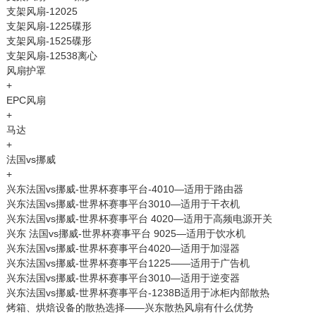
支架风扇-12025
支架风扇-1225碟形
支架风扇-1525碟形
支架风扇-12538离心
风扇护罩
+
EPC风扇
+
马达
+
法国vs挪威
+
兴东法国vs挪威-世界杯赛事平台-4010—适用于路由器
兴东法国vs挪威-世界杯赛事平台3010—适用于干衣机
兴东法国vs挪威-世界杯赛事平台 4020—适用于高频电源开关
兴东 法国vs挪威-世界杯赛事平台 9025—适用于饮水机
兴东法国vs挪威-世界杯赛事平台4020—适用于加湿器
兴东法国vs挪威-世界杯赛事平台1225——适用于广告机
兴东法国vs挪威-世界杯赛事平台3010—适用于逆变器
兴东法国vs挪威-世界杯赛事平台-1238B适用于冰柜内部散热
烤箱、烘焙设备的散热选择——兴东散热风扇有什么优势