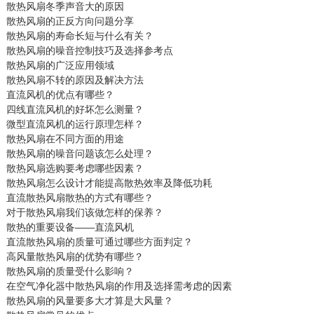
散热风扇冬季声音大的原因
散热风扇的正反方向问题分享
散热风扇的寿命长短与什么有关？
散热风扇的噪音控制技巧及选择参考点
散热风扇的广泛应用领域
散热风扇不转的原因及解决方法
直流风机的优点有哪些？
四线直流风机的好坏怎么测量？
微型直流风机的运行原理怎样？
散热风扇在不同方面的用途
散热风扇的噪音问题该怎么处理？
散热风扇选购要考虑哪些因素？
散热风扇怎么设计才能提高散热效率及降低功耗
直流散热风扇散热的方式有哪些？
对于散热风扇我们该做怎样的保养？
散热的重要设备——直流风机
直流散热风扇的质量可通过哪些方面判定？
高风量散热风扇的优势有哪些？
散热风扇的质量受什么影响？
在空气净化器中散热风扇的作用及选择需考虑的因素
散热风扇的风量要多大才算是大风量？