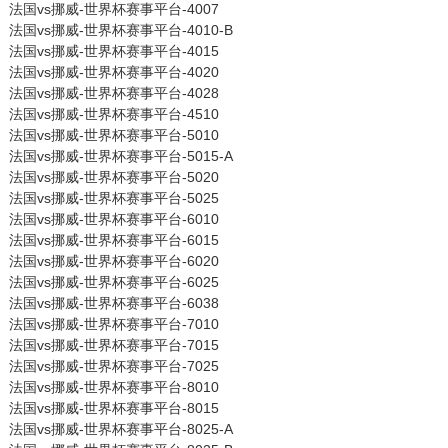
English
法国vs挪威-世界杯赛事平台-4007
法国vs挪威-世界杯赛事平台-4010-B
法国vs挪威-世界杯赛事平台-4015
法国vs挪威-世界杯赛事平台-4020
法国vs挪威-世界杯赛事平台-4028
法国vs挪威-世界杯赛事平台-4510
法国vs挪威-世界杯赛事平台-5010
法国vs挪威-世界杯赛事平台-5015-A
法国vs挪威-世界杯赛事平台-5020
法国vs挪威-世界杯赛事平台-5025
法国vs挪威-世界杯赛事平台-6010
法国vs挪威-世界杯赛事平台-6015
法国vs挪威-世界杯赛事平台-6020
法国vs挪威-世界杯赛事平台-6025
法国vs挪威-世界杯赛事平台-6038
法国vs挪威-世界杯赛事平台-7010
法国vs挪威-世界杯赛事平台-7015
法国vs挪威-世界杯赛事平台-7025
法国vs挪威-世界杯赛事平台-8010
法国vs挪威-世界杯赛事平台-8015
法国vs挪威-世界杯赛事平台-8025-A