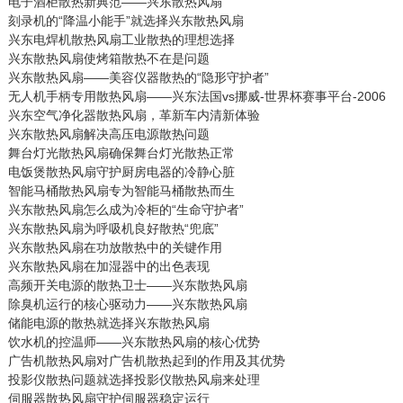
电子酒柜散热新典范——兴东散热风扇
刻录机的“降温小能手”就选择兴东散热风扇
兴东电焊机散热风扇工业散热的理想选择
兴东散热风扇使烤箱散热不在是问题
兴东散热风扇——美容仪器散热的“隐形守护者”
无人机手柄专用散热风扇——兴东法国vs挪威-世界杯赛事平台-2006
兴东空气净化器散热风扇，革新车内清新体验
兴东散热风扇解决高压电源散热问题
舞台灯光散热风扇确保舞台灯光散热正常
电饭煲散热风扇守护厨房电器的冷静心脏
智能马桶散热风扇专为智能马桶散热而生
兴东散热风扇怎么成为冷柜的“生命守护者”
兴东散热风扇为呼吸机良好散热“兜底”
兴东散热风扇在功放散热中的关键作用
兴东散热风扇在加湿器中的出色表现
高频开关电源的散热卫士——兴东散热风扇
除臭机运行的核心驱动力——兴东散热风扇
储能电源的散热就选择兴东散热风扇
饮水机的控温师——兴东散热风扇的核心优势
广告机散热风扇对广告机散热起到的作用及其优势
投影仪散热问题就选择投影仪散热风扇来处理
伺服器散热风扇守护伺服器稳定运行