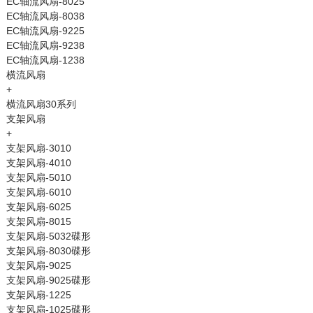
EC轴流风扇-8025
EC轴流风扇-8038
EC轴流风扇-9225
EC轴流风扇-9238
EC轴流风扇-1238
横流风扇
+
横流风扇30系列
支架风扇
+
支架风扇-3010
支架风扇-4010
支架风扇-5010
支架风扇-6010
支架风扇-6025
支架风扇-8015
支架风扇-5032碟形
支架风扇-8030碟形
支架风扇-9025
支架风扇-9025碟形
支架风扇-1225
支架风扇-1025碟形