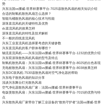
势
兴东法国vs挪威-世界杯赛事平台-7025该散热风扇的相关知识介绍
合适的制氧机散热风扇怎么选择？
智能马桶散热风扇的核心技术与性能
滚珠直流风机的关键特性及优势
dc直流风机的效果怎样
滚珠直流风机的特性及技术解析
不一般的四线直流风机
兴东工业直流风机选择要考虑的关键参数
兴东直流风机的客户群体有哪些？
轴流直流风机——兴东法国vs挪威-世界杯赛事平台-1232的优势介绍
兴东双滚珠散热风机风扇的型号及特点
制氧机散热风扇：兴东法国vs挪威-世界杯赛事平台-8025的出色表现
充电桩散热风扇：兴东法国vs挪威-世界杯赛事平台-8038效果怎样
兴东DC鼓风机-7530该散热风扇对空气净化器的帮助
兴东电子散热风扇的知识分享
浅谈兴东舞台灯光散热风扇
空气净化器散热风扇厂家：法国vs挪威-世界杯赛事平台
电饭煲散热风扇：兴东法国vs挪威-世界杯赛事平台-7015的优势与特
点
兴东散热风扇厂家带你了解工业设备的“散热守护者”法国vs挪威-世界