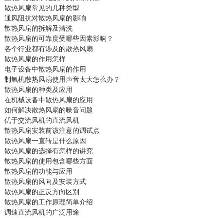
散热风扇常见的几种类型
通风阻抗对散热风扇的影响
散热风扇的拆解及清洗
散热风扇的可靠度受哪些因素影响？
各个行业都有涉及的散热风扇
散热风扇的作用怎样
电子设备中散热风扇的作用
制氧机散热风扇使用声音太大怎么办？
散热风扇的种类及应用
在机械设备中散热风扇的应用
如何解决散热风扇的噪音问题
优于交流风机的直流风机
散热风扇安装前该注意的调试点
散热风扇一直转是什么原因
散热风扇的选择有怎样的讲究
散热风扇的使用包含哪些方面
散热风扇的功能与应用
散热风扇的风向及安装方式
散热风扇的正反方向区别
散热风扇的工作原理简单介绍
调速直流风机的广泛用途