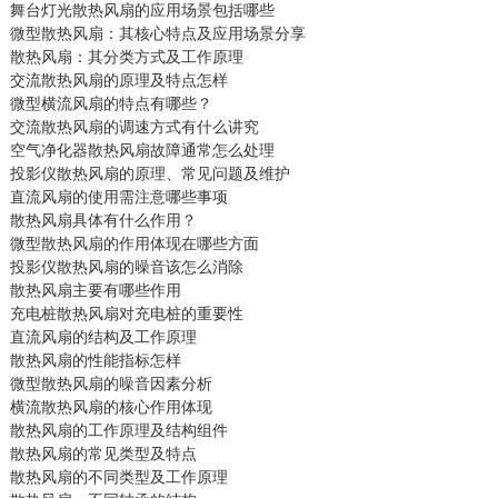
舞台灯光散热风扇的应用场景包括哪些
微型散热风扇：其核心特点及应用场景分享
散热风扇：其分类方式及工作原理
交流散热风扇的原理及特点怎样
微型横流风扇的特点有哪些？
交流散热风扇的调速方式有什么讲究
空气净化器散热风扇故障通常怎么处理
投影仪散热风扇的原理、常见问题及维护
直流风扇的使用需注意哪些事项
散热风扇具体有什么作用？
微型散热风扇的作用体现在哪些方面
投影仪散热风扇的噪音该怎么消除
散热风扇主要有哪些作用
充电桩散热风扇对充电桩的重要性
直流风扇的结构及工作原理
散热风扇的性能指标怎样
微型散热风扇的噪音因素分析
横流散热风扇的核心作用体现
散热风扇的工作原理及结构组件
散热风扇的常见类型及特点
散热风扇的不同类型及工作原理