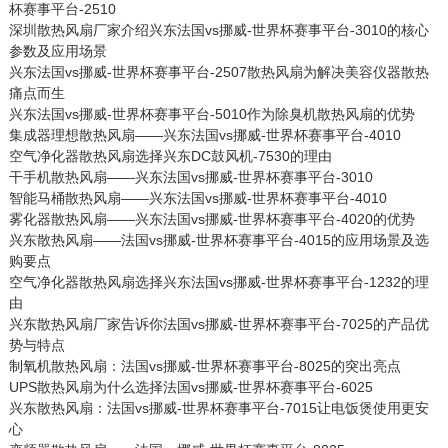
杯赛事平台-2510
深圳散热风扇厂家介绍兴东法国vs挪威-世界杯赛事平台-3010的核心
参数及应用场景
兴东法国vs挪威-世界杯赛事平台-2507散热风扇为解决美容仪器散热
痛点而生
兴东法国vs挪威-世界杯赛事平台-5010作为除臭机散热风扇的优势
集成器理想散热风扇——兴东法国vs挪威-世界杯赛事平台-4010
空气净化器散热风扇选择兴东DC鼓风机-7530的理由
干手机散热风扇——兴东法国vs挪威-世界杯赛事平台-3010
智能马桶散热风扇——兴东法国vs挪威-世界杯赛事平台-4010
雾化器散热风扇——兴东法国vs挪威-世界杯赛事平台-4020的优势
兴东散热风扇——法国vs挪威-世界杯赛事平台-4015的应用场景及选
购要点
空气净化器散热风扇选择兴东法国vs挪威-世界杯赛事平台-1232的理
由
兴东散热风扇厂家告诉你法国vs挪威-世界杯赛事平台-7025的产品优
势与特点
制氧机散热风扇：法国vs挪威-世界杯赛事平台-8025的突出亮点
UPS散热风扇为什么选择法国vs挪威-世界杯赛事平台-6025
兴东散热风扇：法国vs挪威-世界杯赛事平台-7015让电饭煲使用更安
心