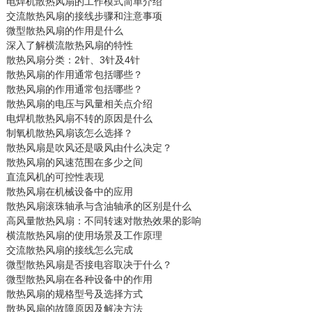
电焊机散热风扇的工作模式简单介绍
交流散热风扇的接线步骤和注意事项
微型散热风扇的作用是什么
深入了解横流散热风扇的特性
散热风扇分类：2针、3针及4针
散热风扇的作用通常包括哪些？
散热风扇的作用通常包括哪些？
散热风扇的电压与风量相关点介绍
电焊机散热风扇不转的原因是什么
制氧机散热风扇该怎么选择？
散热风扇是吹风还是吸风由什么决定？
散热风扇的风速范围在多少之间
直流风机的可控性表现
散热风扇在机械设备中的应用
散热风扇滚珠轴承与含油轴承的区别是什么
高风量散热风扇：不同转速对散热效果的影响
横流散热风扇的使用场景及工作原理
交流散热风扇的接线怎么完成
微型散热风扇是否接电容取决于什么？
微型散热风扇在各种设备中的作用
散热风扇的规格型号及选择方式
散热风扇的故障原因及解决方法