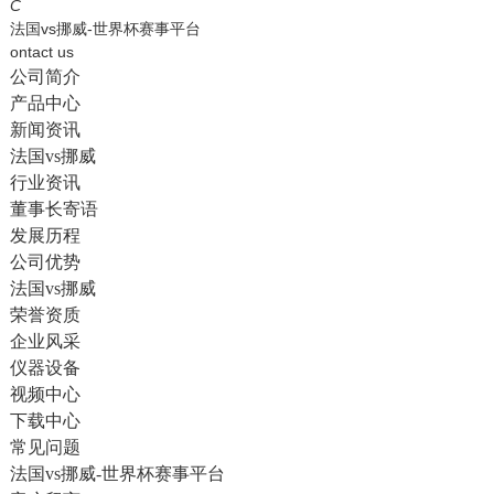
English
C
法国vs挪威-世界杯赛事平台
ontact us
公司简介
产品中心
新闻资讯
法国vs挪威
行业资讯
董事长寄语
发展历程
公司优势
法国vs挪威
荣誉资质
企业风采
仪器设备
视频中心
下载中心
常见问题
法国vs挪威-世界杯赛事平台