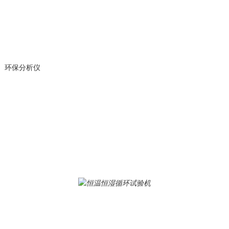
环保分析仪