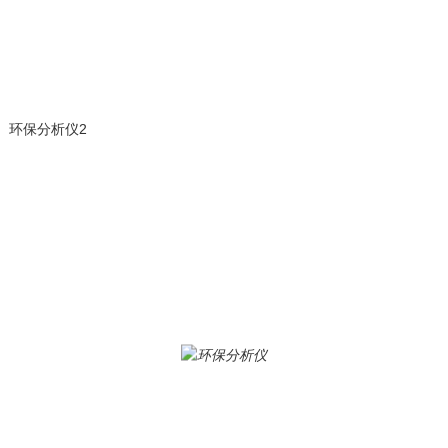
环保分析仪2