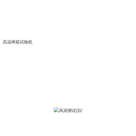
高温烤箱试验机