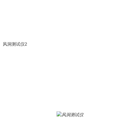
风洞测试仪2