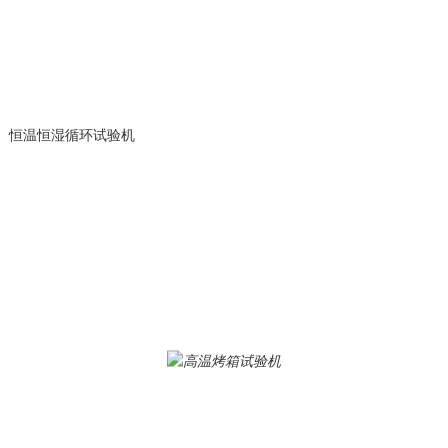
恒温恒湿循环试验机