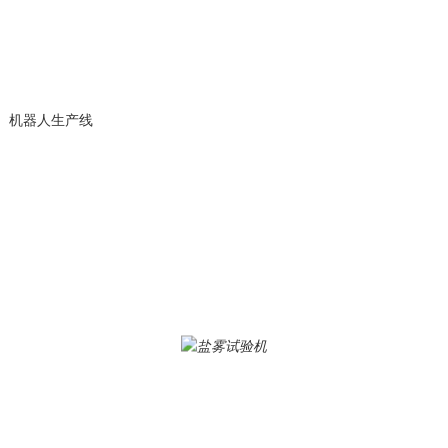
机器人生产线