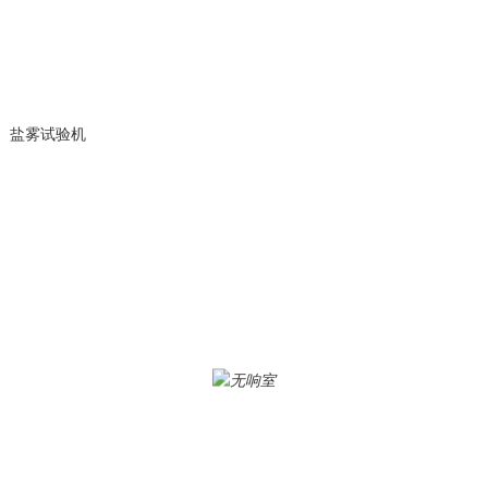
盐雾试验机