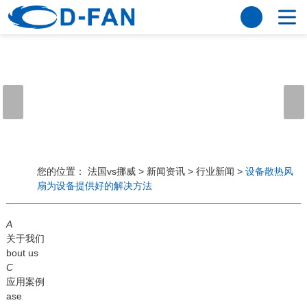
法国vs挪威
网站法国vs挪威
关于我们
公司简介
董事长寄语
发展历程
公司优势
法国vs挪威
荣誉资质
企业风采
仪器设备
视频中心
产品中心
应用案例
您的位置：
法国vs挪威
>
新闻资讯
>
行业新闻
>
设备散热风
扇为设备提供好的解决方法
工程案例
解决方案
新闻资讯
A
法国vs挪威
行业资讯
关于我们
常见问题
bout us
C
法国vs挪威-世界杯赛事平台
应用案例
ase
联系方式
客户留言
人才招聘