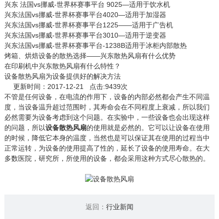
兴东 法国vs挪威-世界杯赛事平台 9025—适用于饮水机
兴东法国vs挪威-世界杯赛事平台4020—适用于加湿器
兴东法国vs挪威-世界杯赛事平台1225——适用于广告机
兴东法国vs挪威-世界杯赛事平台3010—适用于逆变器
兴东法国vs挪威-世界杯赛事平台-1238B适用于冰柜内部散热
烤箱、烘焙设备的散热选择——兴东散热风扇有什么优势
在印刷机中兴东散热风扇有什么特性？
设备散热风扇为设备提供好的解决方法
更新时间：2017-12-21 点击:9439次
不管是任何设备，在电流的作用下，设备的内部必然都会产生不同温
度，当设备温升超过范围时，其寿命会在不同程度上衰减，所以我们
必然需要为设备考虑到这个问题。在实验中，一些设备也会出现这样
的问题，所以
设备散热风扇
的使用就是必然的。它可以让设备在使用
的时候，降低它本身的温度，当然也是可以保证其在使用的过程当中
正常运转，为设备的使用提高了性的，延长了设备的使用寿命。在大
多数医院，研究所，所使用的设备，都会采用这种方式尽心散热的。
返回：
行业新闻