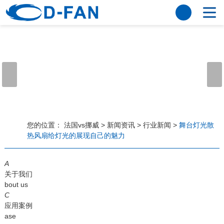
法国vs挪威
网站法国vs挪威
关于我们
公司简介
董事长寄语
发展历程
公司优势
法国vs挪威
荣誉资质
企业风采
仪器设备
视频中心
产品中心
应用案例
您的位置：
法国vs挪威
>
新闻资讯
>
行业新闻
>
舞台灯光散
热风扇给灯光的展现自己的魅力
工程案例
解决方案
新闻资讯
A
法国vs挪威
行业资讯
关于我们
常见问题
bout us
C
法国vs挪威-世界杯赛事平台
应用案例
ase
联系方式
客户留言
人才招聘