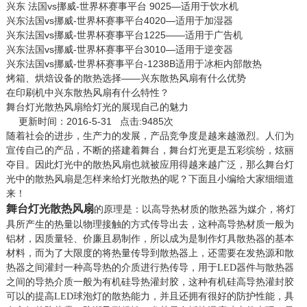
兴东 法国vs挪威-世界杯赛事平台 9025—适用于饮水机
兴东法国vs挪威-世界杯赛事平台4020—适用于加湿器
兴东法国vs挪威-世界杯赛事平台1225——适用于广告机
兴东法国vs挪威-世界杯赛事平台3010—适用于逆变器
兴东法国vs挪威-世界杯赛事平台-1238B适用于冰柜内部散热
烤箱、烘焙设备的散热选择——兴东散热风扇有什么优势
在印刷机中兴东散热风扇有什么特性？
舞台灯光散热风扇给灯光的展现自己的魅力
更新时间：2016-5-31 点击:9485次
随着社会的进步，生产力的发展，产品竞争度是越来越激烈。人们为
宣传自己的产品，不断的搭建着舞台，舞台灯光更是五彩缤纷，炫丽
夺目。因此灯光中的散热风扇也就被应用得越来越广泛，那么舞台灯
光中的散热风扇是怎样来给灯光散热的呢？下面且小编给大家细细道
来！
舞台灯光散热风扇
的原理是：以高导热材质的散热器为媒介，将灯
具所产生的热量以物理接触的方式传导出去，这种高导热材质一般为
铝材，因质量轻、价廉且易制作，所以成为是制作灯具散热器的基本
材料，而为了大限度的将热量传导到散热器上，还需要在发热源和散
热器之间灌封一种高导热的介质进行热传导，用于LED器件与散热器
之间的导热介质一般为有机硅导热灌封胶，这种有机硅高导热灌封胶
可以的提高LED球泡灯的散热能力，并且还拥有很好的防护性能，具