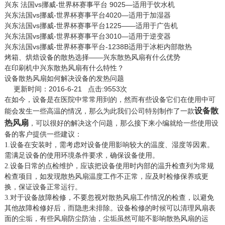
兴东 法国vs挪威-世界杯赛事平台 9025—适用于饮水机
兴东法国vs挪威-世界杯赛事平台4020—适用于加湿器
兴东法国vs挪威-世界杯赛事平台1225——适用于广告机
兴东法国vs挪威-世界杯赛事平台3010—适用于逆变器
兴东法国vs挪威-世界杯赛事平台-1238B适用于冰柜内部散热
烤箱、烘焙设备的散热选择——兴东散热风扇有什么优势
在印刷机中兴东散热风扇有什么特性？
设备散热风扇如何解决设备的发热问题
更新时间：2016-6-21 点击:9553次
在如今，设备是在医院中常常用到的，然而有些设备它们在使用中可
设备散
能会发生一些高温的情况，那么为此我们公司特别制作了一款
热风扇
，可以很好的解决这个问题，那么接下来小编就给一些使用设
备的客户提供一些建议：
1.设备在安装时，需考虑对设备使用影响较大的温度、湿度等因素。
需满足设备的使用环境条件要求，确保设备使用。
2.设备日常的点检维护，应该把设备使用时内部的温升检查列为常规
检查项目，如发现散热风扇温度工作不正常，应及时检修保养或更
换，保证设备正常运行。
3.对于设备故障检修，不要忽视对散热风扇工作情况的检查，以避免
其他故障检修好后，而隐患未排除。设备检修的时候可以清理风扇表
面的尘垢，有些风扇防尘防油，尘垢虽然可能不影响散热风扇的运