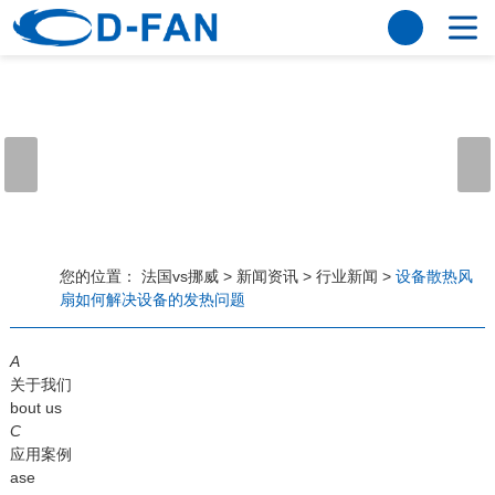
法国vs挪威
网站法国vs挪威
关于我们
公司简介
董事长寄语
发展历程
公司优势
法国vs挪威
荣誉资质
企业风采
仪器设备
视频中心
产品中心
应用案例
您的位置：
法国vs挪威
>
新闻资讯
>
行业新闻
>
设备散热风
扇如何解决设备的发热问题
工程案例
解决方案
新闻资讯
A
法国vs挪威
行业资讯
关于我们
常见问题
bout us
C
法国vs挪威-世界杯赛事平台
应用案例
ase
联系方式
客户留言
人才招聘