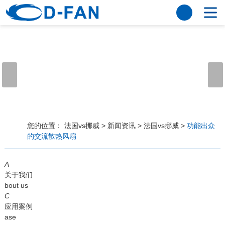
法国vs挪威
网站法国vs挪威
关于我们
公司简介
董事长寄语
发展历程
公司优势
法国vs挪威
荣誉资质
企业风采
仪器设备
视频中心
产品中心
应用案例
您的位置：
法国vs挪威
>
新闻资讯
>
法国vs挪威
>
功能出众
的交流散热风扇
工程案例
解决方案
新闻资讯
A
法国vs挪威
行业资讯
关于我们
常见问题
bout us
C
法国vs挪威-世界杯赛事平台
应用案例
ase
联系方式
客户留言
人才招聘