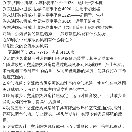
兴东 法国vs挪威-世界杯赛事平台 9025—适用于饮水机
兴东法国vs挪威-世界杯赛事平台4020—适用于加湿器
兴东法国vs挪威-世界杯赛事平台1225——适用于广告机
兴东法国vs挪威-世界杯赛事平台3010—适用于逆变器
兴东法国vs挪威-世界杯赛事平台-1238B适用于冰柜内部散热
烤箱、烘焙设备的散热选择——兴东散热风扇有什么优势
在印刷机中兴东散热风扇有什么特性？
功能出众的交流散热风扇
更新时间：2024-7-15 点击:4116次
交流散热风扇是一种常用的电子设备散热装置，其主要功能有：
1.降温散热：交流散热风扇是通过电动机驱动风扇旋转，产生气流，
带走电器工作时产生的热量，从而降低电器的温度，使其保持在工作
温度范围内。
2.空气流通：交流散热风扇可以加速室内空气流通，使空气在电器周
围形成循环，有助于降低室内温度和净化空气。
3.噪音减少：交流散热风扇转速稳定，运行时噪音较小，可以减少噪
音对人体的干扰，提高生活质量。
4.功能应用：交流散热风扇除了具有降温散热和空气流通的功能外，
还可以调节气流、防止摆头、摇头等功能，实现多种家居环境的应
用。
5.便携式设计：交流散热风扇体积小巧，重量轻，便于携带和移动，