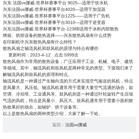
兴东 法国vs挪威-世界杯赛事平台 9025—适用于饮水机
兴东法国vs挪威-世界杯赛事平台4020—适用于加湿器
兴东法国vs挪威-世界杯赛事平台1225——适用于广告机
兴东法国vs挪威-世界杯赛事平台3010—适用于逆变器
兴东法国vs挪威-世界杯赛事平台-1238B适用于冰柜内部散热
烤箱、烘焙设备的散热选择——兴东散热风扇有什么优势
在印刷机中兴东散热风扇有什么特性？
散热风扇之轴流风机和鼓风机的原理与特点有哪些
更新时间：2023-4-12 点击:5999次
散热风扇
作为常用的散热设备，广泛应用于工业、机械、电子、建筑
等领域。其中，轴流风机和鼓风机是两种常见的类型。下面我们来了
解轴流风机和鼓风机的原理和特点。
轴流风机是一种通过产生轴向流的方式来实现空气输送的风机，特点
是风量大、风压低。轴流风机通常用于需要大量空气流通的场合，如
空调、冷却塔、工业通风等。鼓风机则是一种通过叶轮旋转产生压缩
气流的风机，特点是风量小、风压大。鼓风机通常用于需要小面积散
热效果好的场合，如锅炉、烘干设备等。
以上是散热风扇的两种类型介绍，大家了解一下哈。
返回：
法国vs挪威