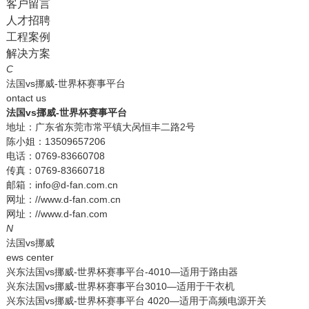
客户留言
人才招聘
工程案例
解决方案
C
法国vs挪威-世界杯赛事平台
ontact us
法国vs挪威-世界杯赛事平台
地址：广东省东莞市常平镇大呙恒丰二路2号
陈小姐：13509657206
电话：0769-83660708
传真：0769-83660718
邮箱：info@d-fan.com.cn
网址：//www.d-fan.com.cn
网址：//www.d-fan.com
N
法国vs挪威
ews center
兴东法国vs挪威-世界杯赛事平台-4010—适用于路由器
兴东法国vs挪威-世界杯赛事平台3010—适用于干衣机
兴东法国vs挪威-世界杯赛事平台 4020—适用于高频电源开关