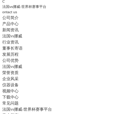
English
C
法国vs挪威-世界杯赛事平台
ontact us
公司简介
产品中心
新闻资讯
法国vs挪威
行业资讯
董事长寄语
发展历程
公司优势
法国vs挪威
荣誉资质
企业风采
仪器设备
视频中心
下载中心
常见问题
法国vs挪威-世界杯赛事平台