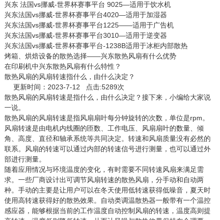
兴东 法国vs挪威-世界杯赛事平台 9025—适用于饮水机
兴东法国vs挪威-世界杯赛事平台4020—适用于加湿器
兴东法国vs挪威-世界杯赛事平台1225——适用于广告机
兴东法国vs挪威-世界杯赛事平台3010—适用于逆变器
兴东法国vs挪威-世界杯赛事平台-1238B适用于冰柜内部散热
烤箱、烘焙设备的散热选择——兴东散热风扇有什么优势
在印刷机中兴东散热风扇有什么特性？
散热风扇的风扇转速指什么，由什么决定？
更新时间：2023-7-12 点击:5289次
散热风扇
的风扇转速是指什么，由什么决定？接下来，小编给大家说
一说。
散热风扇的风扇转速是指风扇扇叶每分钟旋转的次数，单位是rpm。
风扇转速是由电机内线圈的匝数、工作电压、风扇扇叶的数量、倾
角、高度、直径和轴承系统等共同决定。转速和风扇质量没有必然的
联系。风扇的转速可以通过内部的转速信号进行测量，也可以通过外
部进行测量。
随着应用情况与环境温度的变化，有时需要不同转速风扇来满足需
求。一些厂商设计出可调节风扇转速的散热风扇，分手动和自动两
种。手动的主要是让用户可以在冬天使用低转速获得低噪音，夏天时
使用高转速获得好的散热效果。自动类调温散热器一般带有一个温控
感应器，能够根据当前的工作温度自动控制风扇的转速，温度高则提