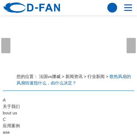
法国vs挪威
网站法国vs挪威
关于我们
公司简介
董事长寄语
发展历程
公司优势
法国vs挪威
荣誉资质
企业风采
仪器设备
视频中心
产品中心
应用案例
您的位置：
法国vs挪威
>
新闻资讯
>
行业新闻
>
散热风扇的
风扇转速指什么，由什么决定？
工程案例
解决方案
新闻资讯
A
法国vs挪威
行业资讯
关于我们
常见问题
bout us
C
法国vs挪威-世界杯赛事平台
应用案例
ase
联系方式
客户留言
人才招聘