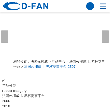
法国vs挪威
网站法国vs挪威
关于我们
公司简介
董事长寄语
发展历程
公司优势
法国vs挪威
荣誉资质
企业风采
仪器设备
视频中心
产品中心
应用案例
您的位置：
法国vs挪威
>
产品中心
>
法国vs挪威-世界杯赛事
平台
>
法国vs挪威-世界杯赛事平台-2507
工程案例
解决方案
新闻资讯
P
法国vs挪威
行业资讯
产品分类
常见问题
roduct category
法国vs挪威-世界杯赛事平台
法国vs挪威-世界杯赛事平台
2006
2010
联系方式
客户留言
人才招聘