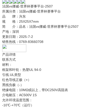
法国vs挪威-世界杯赛事平台-2507
所属分类：
法国vs挪威-世界杯赛事平台
品 牌：
兴东
规 格：
25X25X7mm
简 介：
品名：法国vs挪威-世界杯赛事平台2507
产地：深圳
更新日期：
2025-7-2
销售热线：
0769-83660708
产品详情
联系方式
材料：
框架和叶轮：热塑UL 94-0
引线.UL类型
红色导线正极（+）
黑线负极（-）
绝缘电阻：10MΩ或以上，带DC250V高阻表
介电耐压：AC500V 1S
允许环境温度范围：
-10℃-+70℃（运行）