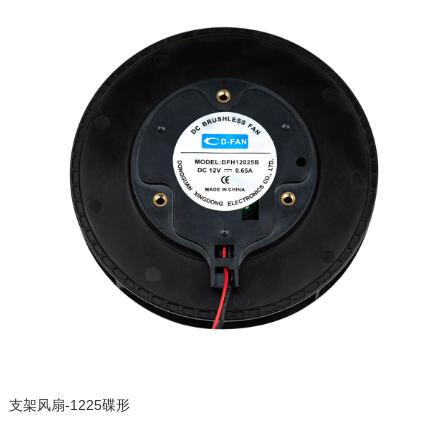
支架风扇-1225碟形