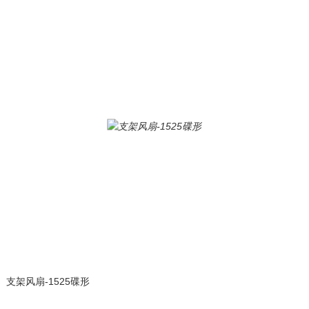
支架风扇-1525碟形