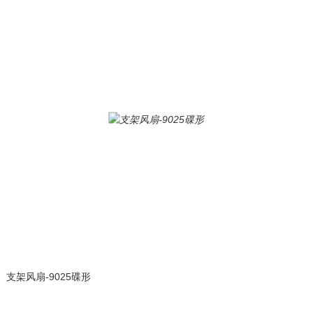
支架风扇-9025碟形