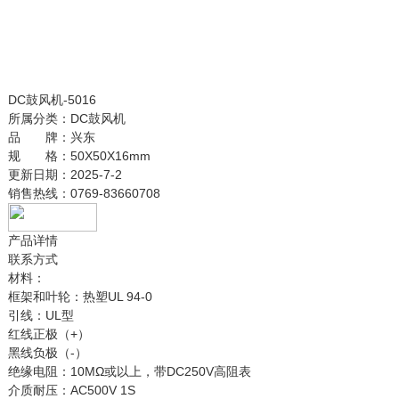
DC鼓风机-5016
所属分类：
DC鼓风机
品 牌：
兴东
规 格：
50X50X16mm
更新日期：
2025-7-2
销售热线：
0769-83660708
产品详情
联系方式
材料：
框架和叶轮：热塑UL 94-0
引线：UL型
红线正极（+）
黑线负极（-）
绝缘电阻：10MΩ或以上，带DC250V高阻表
介质耐压：AC500V 1S