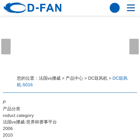
法国vs挪威
网站法国vs挪威
关于我们
公司简介
董事长寄语
发展历程
公司优势
法国vs挪威
荣誉资质
企业风采
仪器设备
视频中心
产品中心
应用案例
您的位置：
法国vs挪威
>
产品中心
>
DC鼓风机
>
DC鼓风
机-5016
工程案例
解决方案
新闻资讯
P
法国vs挪威
行业资讯
产品分类
常见问题
roduct category
法国vs挪威-世界杯赛事平台
法国vs挪威-世界杯赛事平台
2006
2010
联系方式
客户留言
人才招聘