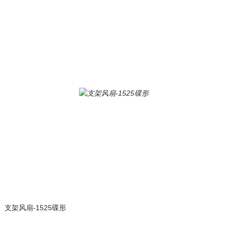
支架风扇-1525碟形