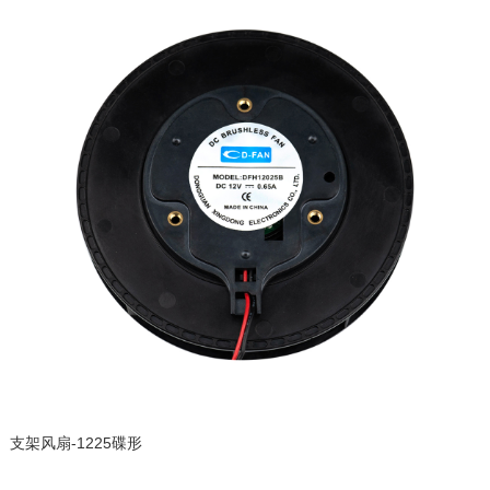
支架风扇-1225碟形