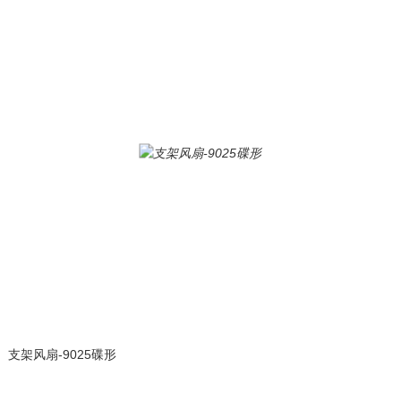
支架风扇-9025碟形