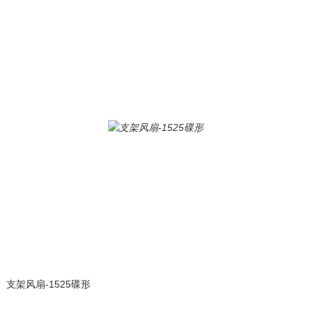
支架风扇-1525碟形