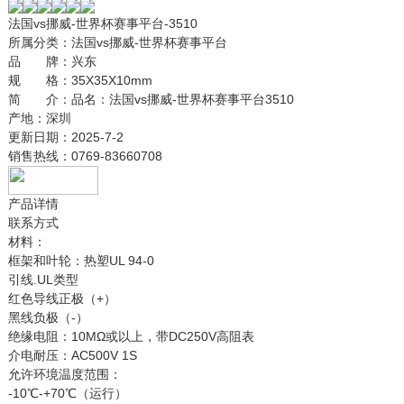
法国vs挪威-世界杯赛事平台-3510
所属分类：
法国vs挪威-世界杯赛事平台
品 牌：
兴东
规 格：
35X35X10mm
简 介：
品名：法国vs挪威-世界杯赛事平台3510
产地：深圳
更新日期：
2025-7-2
销售热线：
0769-83660708
产品详情
联系方式
材料：
框架和叶轮：热塑UL 94-0
引线.UL类型
红色导线正极（+）
黑线负极（-）
绝缘电阻：10MΩ或以上，带DC250V高阻表
介电耐压：AC500V 1S
允许环境温度范围：
-10℃-+70℃（运行）