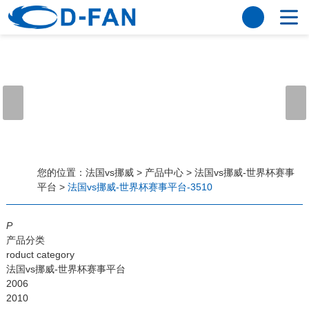
法国vs挪威
网站法国vs挪威
关于我们
公司简介
董事长寄语
发展历程
公司优势
法国vs挪威
荣誉资质
企业风采
仪器设备
视频中心
产品中心
应用案例
您的位置：
法国vs挪威
>
产品中心
>
法国vs挪威-世界杯赛事
平台
>
法国vs挪威-世界杯赛事平台-3510
工程案例
解决方案
新闻资讯
P
法国vs挪威
行业资讯
产品分类
常见问题
roduct category
法国vs挪威-世界杯赛事平台
法国vs挪威-世界杯赛事平台
2006
2010
联系方式
客户留言
人才招聘