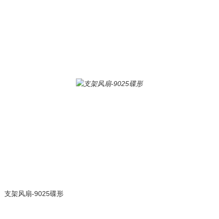
支架风扇-9025碟形