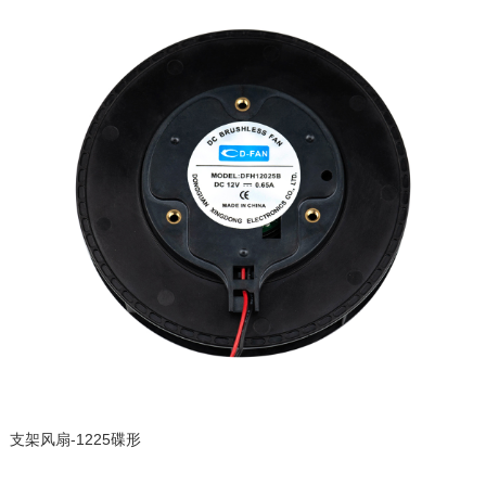
支架风扇-1225碟形