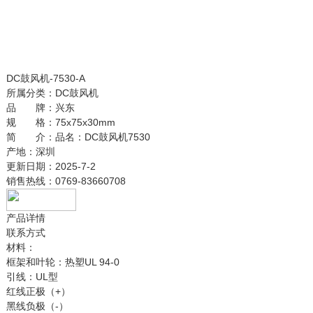
DC鼓风机-7530-A
所属分类：
DC鼓风机
品 牌：
兴东
规 格：
75x75x30mm
简 介：
品名：DC鼓风机7530
产地：深圳
更新日期：
2025-7-2
销售热线：
0769-83660708
产品详情
联系方式
材料：
框架和叶轮：热塑UL 94-0
引线：UL型
红线正极（+）
黑线负极（-）