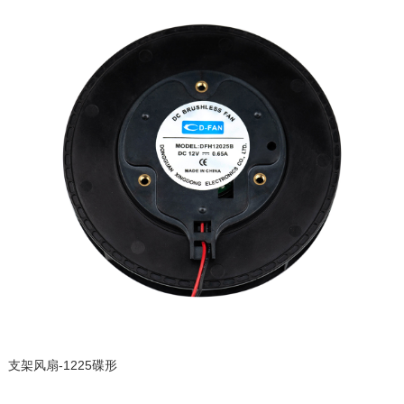
支架风扇-1225碟形