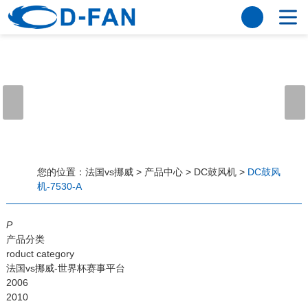
法国vs挪威
网站法国vs挪威
关于我们
公司简介
董事长寄语
发展历程
公司优势
法国vs挪威
荣誉资质
企业风采
仪器设备
视频中心
产品中心
应用案例
您的位置：
法国vs挪威
>
产品中心
>
DC鼓风机
>
DC鼓风
机-7530-A
工程案例
解决方案
新闻资讯
P
法国vs挪威
行业资讯
产品分类
常见问题
roduct category
法国vs挪威-世界杯赛事平台
法国vs挪威-世界杯赛事平台
2006
2010
联系方式
客户留言
人才招聘