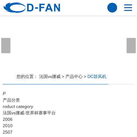
法国vs挪威
网站法国vs挪威
关于我们
公司简介
董事长寄语
发展历程
公司优势
法国vs挪威
荣誉资质
企业风采
仪器设备
视频中心
产品中心
应用案例
您的位置：
法国vs挪威
>
产品中心
>
DC鼓风机
工程案例
解决方案
新闻资讯
P
产品分类
法国vs挪威
行业资讯
roduct category
常见问题
法国vs挪威-世界杯赛事平台
2006
法国vs挪威-世界杯赛事平台
2010
2507
联系方式
客户留言
人才招聘