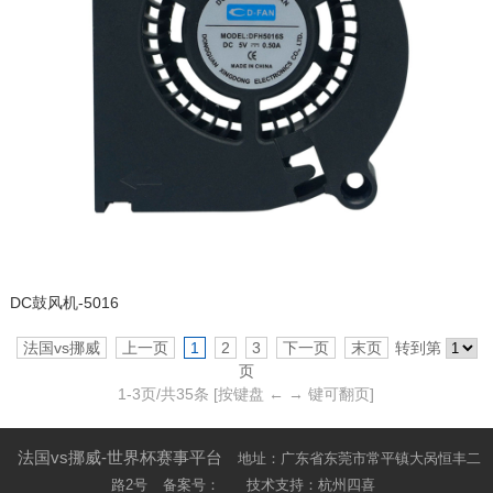
DC鼓风机-5016
法国vs挪威
上一页
1
2
3
下一页
末页
转到第
页
1-
3
页/共
35
条
[按键盘 ← → 键可翻页]
法国vs挪威-世界杯赛事平台
地址：广东省东莞市常平镇大呙恒丰二
路2号
备案号：
技术支持：杭州四喜