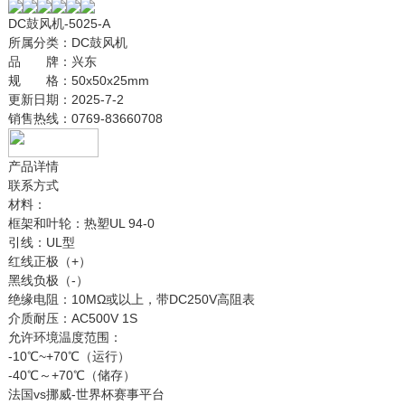
DC鼓风机-5025-A
所属分类：
DC鼓风机
品 牌：
兴东
规 格：
50x50x25mm
更新日期：
2025-7-2
销售热线：
0769-83660708
产品详情
联系方式
材料：
框架和叶轮：热塑UL 94-0
引线：UL型
红线正极（+）
黑线负极（-）
绝缘电阻：10MΩ或以上，带DC250V高阻表
介质耐压：AC500V 1S
允许环境温度范围：
-10℃~+70℃（运行）
-40℃～+70℃（储存）
法国vs挪威-世界杯赛事平台