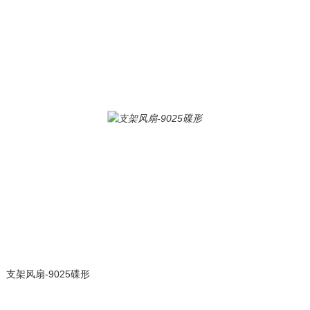
支架风扇-9025碟形