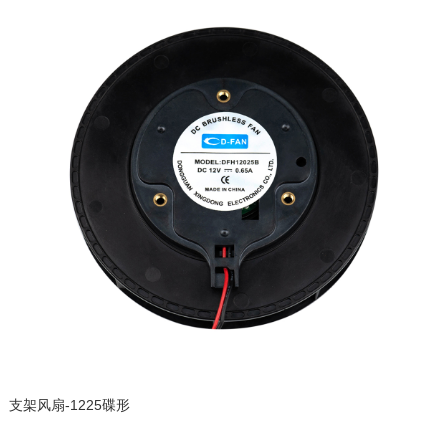
支架风扇-1225碟形