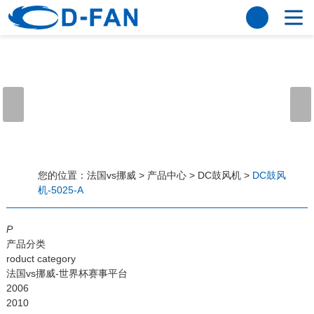
法国vs挪威
网站法国vs挪威
关于我们
公司简介
董事长寄语
发展历程
公司优势
法国vs挪威
荣誉资质
企业风采
仪器设备
视频中心
产品中心
应用案例
您的位置：
法国vs挪威
>
产品中心
>
DC鼓风机
>
DC鼓风
机-5025-A
工程案例
解决方案
新闻资讯
P
法国vs挪威
行业资讯
产品分类
常见问题
roduct category
法国vs挪威-世界杯赛事平台
法国vs挪威-世界杯赛事平台
2006
2010
联系方式
客户留言
人才招聘