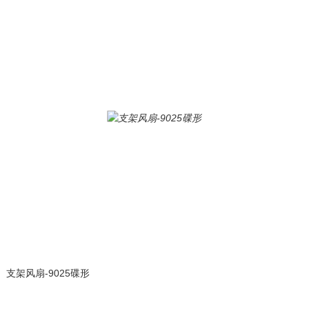
支架风扇-9025碟形