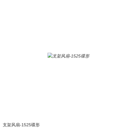
支架风扇-1525碟形