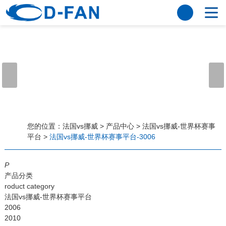
法国vs挪威
网站法国vs挪威
关于我们
公司简介
董事长寄语
发展历程
公司优势
法国vs挪威
荣誉资质
企业风采
仪器设备
视频中心
产品中心
应用案例
您的位置：
法国vs挪威
>
产品中心
>
法国vs挪威-世界杯赛事
平台
>
法国vs挪威-世界杯赛事平台-3006
工程案例
解决方案
新闻资讯
P
法国vs挪威
行业资讯
产品分类
常见问题
roduct category
法国vs挪威-世界杯赛事平台
法国vs挪威-世界杯赛事平台
2006
2010
联系方式
客户留言
人才招聘