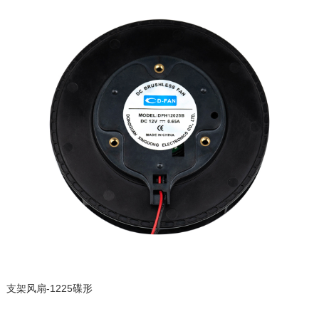
支架风扇-1225碟形