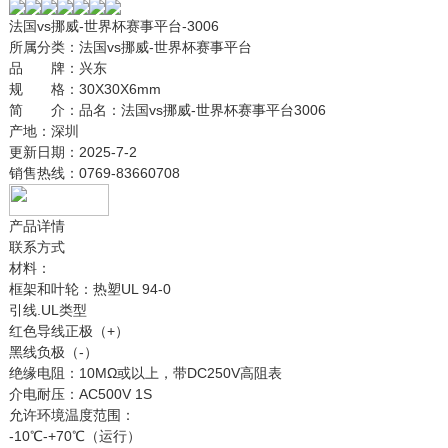
法国vs挪威-世界杯赛事平台-3006
所属分类：
法国vs挪威-世界杯赛事平台
品 牌：
兴东
规 格：
30X30X6mm
简 介：
品名：法国vs挪威-世界杯赛事平台3006
产地：深圳
更新日期：
2025-7-2
销售热线：
0769-83660708
产品详情
联系方式
材料：
框架和叶轮：热塑UL 94-0
引线.UL类型
红色导线正极（+）
黑线负极（-）
绝缘电阻：10MΩ或以上，带DC250V高阻表
介电耐压：AC500V 1S
允许环境温度范围：
-10℃-+70℃（运行）