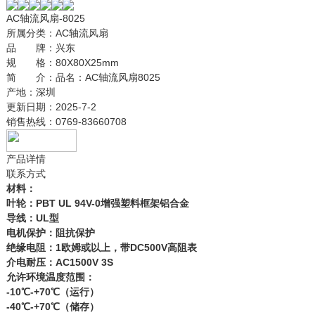
AC轴流风扇-8025
所属分类：
AC轴流风扇
品 牌：
兴东
规 格：
80X80X25mm
简 介：
品名：AC轴流风扇8025
产地：深圳
更新日期：
2025-7-2
销售热线：
0769-83660708
产品详情
联系方式
材料：
叶轮：PBT UL 94V-0增强塑料框架铝合金
导线：UL型
电机保护：阻抗保护
绝缘电阻：1欧姆或以上，带DC500V高阻表
介电耐压：AC1500V 3S
允许环境温度范围：
-10℃-+70℃（运行）
-40℃-+70℃（储存）