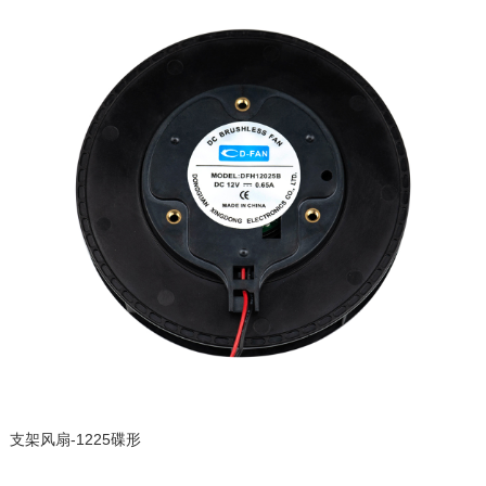
支架风扇-1225碟形