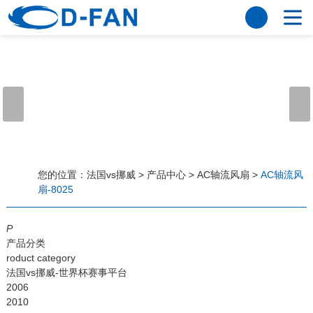
法国vs挪威
网站法国vs挪威
关于我们
公司简介
董事长寄语
发展历程
公司优势
法国vs挪威
荣誉资质
企业风采
仪器设备
视频中心
产品中心
应用案例
您的位置：
法国vs挪威
>
产品中心
>
AC轴流风扇
>
AC轴流风
扇-8025
工程案例
解决方案
新闻资讯
P
法国vs挪威
行业资讯
产品分类
常见问题
roduct category
法国vs挪威-世界杯赛事平台
法国vs挪威-世界杯赛事平台
2006
2010
联系方式
客户留言
人才招聘