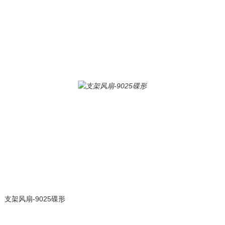
支架风扇-9025碟形