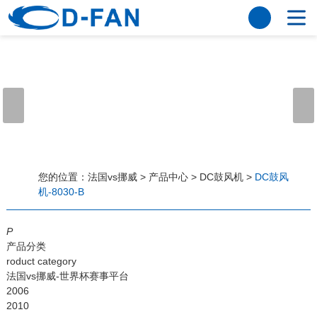
法国vs挪威
网站法国vs挪威
关于我们
公司简介
董事长寄语
发展历程
公司优势
法国vs挪威
荣誉资质
企业风采
仪器设备
视频中心
产品中心
应用案例
您的位置：
法国vs挪威
>
产品中心
>
DC鼓风机
>
DC鼓风
机-8030-B
工程案例
解决方案
新闻资讯
P
法国vs挪威
行业资讯
产品分类
常见问题
roduct category
法国vs挪威-世界杯赛事平台
法国vs挪威-世界杯赛事平台
2006
2010
联系方式
客户留言
人才招聘