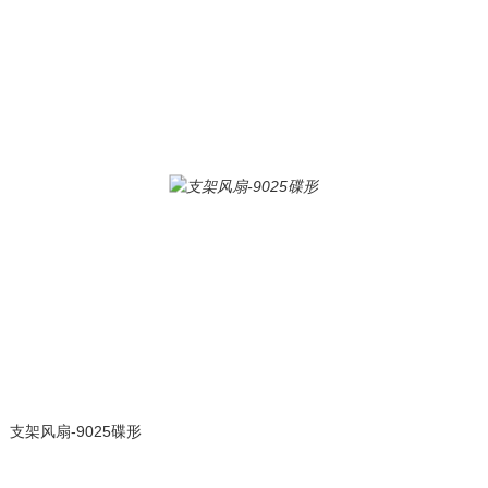
支架风扇-9025碟形