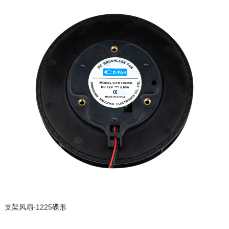
支架风扇-1225碟形