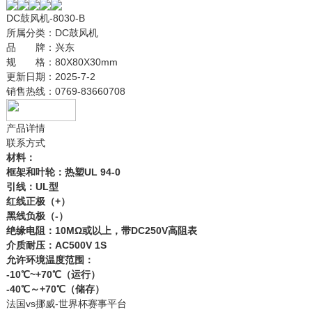
DC鼓风机-8030-B
所属分类：
DC鼓风机
品 牌：
兴东
规 格：
80X80X30mm
更新日期：
2025-7-2
销售热线：
0769-83660708
产品详情
联系方式
材料：
框架和叶轮：热塑UL 94-0
引线：UL型
红线正极（+）
黑线负极（-）
绝缘电阻：10MΩ或以上，带DC250V高阻表
介质耐压：AC500V 1S
允许环境温度范围：
-10℃~+70℃（运行）
-40℃～+70℃（储存）
法国vs挪威-世界杯赛事平台