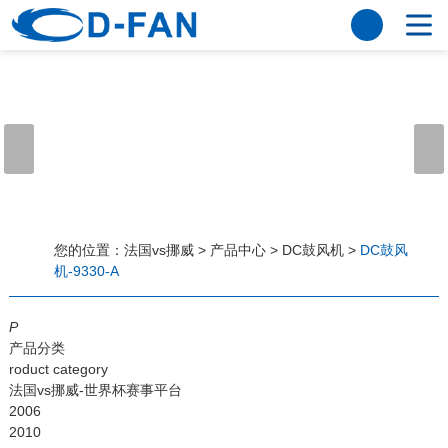
法国vs挪威
网站法国vs挪威
关于我们
公司简介
董事长寄语
发展历程
公司优势
法国vs挪威
荣誉资质
企业风采
仪器设备
视频中心
产品中心
应用案例
您的位置：
法国vs挪威
>
产品中心
>
DC鼓风机
>
DC鼓风
机-9330-A
工程案例
解决方案
新闻资讯
P
法国vs挪威
行业资讯
产品分类
常见问题
roduct category
法国vs挪威-世界杯赛事平台
法国vs挪威-世界杯赛事平台
2006
2010
联系方式
客户留言
人才招聘