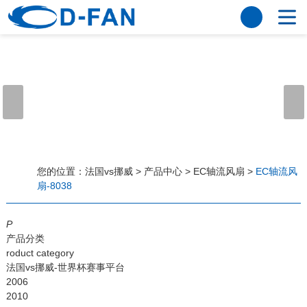
法国vs挪威
网站法国vs挪威
关于我们
公司简介
董事长寄语
发展历程
公司优势
法国vs挪威
荣誉资质
企业风采
仪器设备
视频中心
产品中心
应用案例
您的位置：
法国vs挪威
>
产品中心
>
EC轴流风扇
>
EC轴流风
扇-8038
工程案例
解决方案
新闻资讯
P
法国vs挪威
行业资讯
产品分类
常见问题
roduct category
法国vs挪威-世界杯赛事平台
法国vs挪威-世界杯赛事平台
2006
2010
联系方式
客户留言
人才招聘