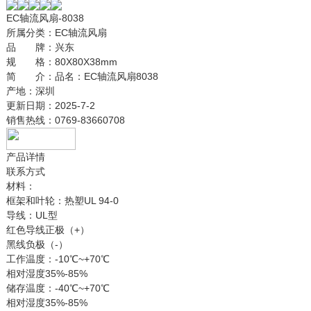
EC轴流风扇-8038
所属分类：
EC轴流风扇
品 牌：
兴东
规 格：
80X80X38mm
简 介：
品名：EC轴流风扇8038
产地：深圳
更新日期：
2025-7-2
销售热线：
0769-83660708
产品详情
联系方式
材料：
框架和叶轮：热塑UL 94-0
导线：UL型
红色导线正极（+）
黑线负极（-）
工作温度：-10℃~+70℃
相对湿度35%-85%
储存温度：-40℃~+70℃
相对湿度35%-85%