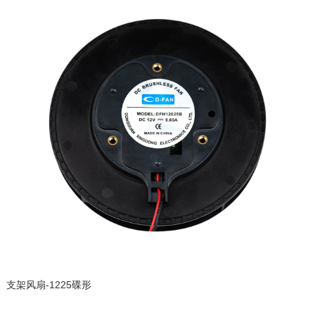
支架风扇-1225碟形