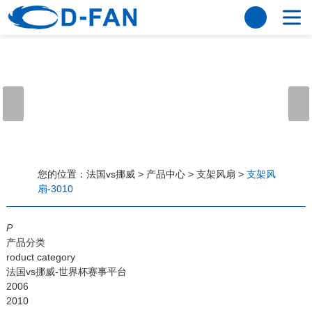
法国vs挪威
网站法国vs挪威
关于我们
公司简介
董事长寄语
发展历程
公司优势
法国vs挪威
荣誉资质
企业风采
仪器设备
视频中心
产品中心
应用案例
您的位置：
法国vs挪威
>
产品中心
>
支架风扇
>
支架风
扇-3010
工程案例
解决方案
新闻资讯
P
法国vs挪威
行业资讯
产品分类
常见问题
roduct category
法国vs挪威-世界杯赛事平台
法国vs挪威-世界杯赛事平台
2006
2010
联系方式
客户留言
人才招聘