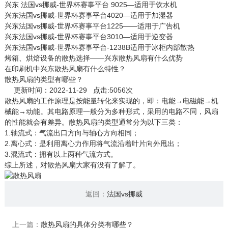
兴东 法国vs挪威-世界杯赛事平台 9025—适用于饮水机
兴东法国vs挪威-世界杯赛事平台4020—适用于加湿器
兴东法国vs挪威-世界杯赛事平台1225——适用于广告机
兴东法国vs挪威-世界杯赛事平台3010—适用于逆变器
兴东法国vs挪威-世界杯赛事平台-1238B适用于冰柜内部散热
烤箱、烘焙设备的散热选择——兴东散热风扇有什么优势
在印刷机中兴东散热风扇有什么特性？
散热风扇的类型有哪些？
更新时间：2022-11-29 点击:5056次
散热风扇
的工作原理是按能量转化来实现的，即：电能→电磁能→机
械能→动能。其电路原理一般分为多种形式，采用的电路不同，风扇
的性能就会有差异。散热风扇的类型通常分为以下三类：
1.轴流式：气流出口方向与轴心方向相同；
2.离心式：是利用离心力作用将气流沿着叶片向外甩出；
3.混流式：拥有以上两种气流方式。
综上所述，对散热风扇大家有没有了解了。
返回：
法国vs挪威
上一篇：
散热风扇的具体分类有哪些？