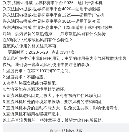
兴东 法国vs挪威-世界杯赛事平台 9025—适用于饮水机
兴东法国vs挪威-世界杯赛事平台4020—适用于加湿器
兴东法国vs挪威-世界杯赛事平台1225——适用于广告机
兴东法国vs挪威-世界杯赛事平台3010—适用于逆变器
兴东法国vs挪威-世界杯赛事平台-1238B适用于冰柜内部散热
烤箱、烘焙设备的散热选择——兴东散热风扇有什么优势
在印刷机中兴东散热风扇有什么特性？
直流风机使用的相关注意事项
更新时间：2023-6-29 点击:3947次
直流风机
在生活中我们都有用到，主要的作用是为空气环境散热排风
换气。我们说一说直流风机使用中要注意的事项。
1.温度要求：在零下10℃到70℃之间。
2.湿度要求：不能结露。
3.功率与热源负载能力要相配。
4.气流不能在热源环境里封闭循环。
5.直流风机进风口要足够大，不可有东西挡住风扇入口。
6.直流风机所处的环境如果振动，要求风机的结构牢固。
7.直流风机本身的振动不能太大，以免发生共振，影响使用寿命。
8.直流风机不能用在强磁环境中。
以上是直流风机的一些注意事项，希望对你们有所帮助。
返回：
法国vs挪威