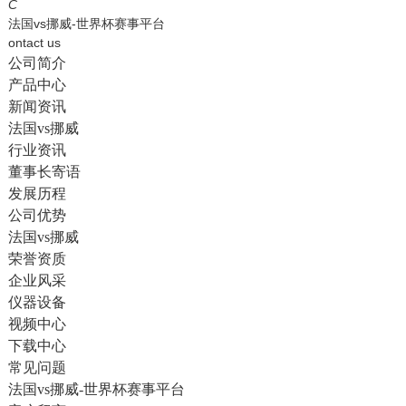
English
C
法国vs挪威-世界杯赛事平台
ontact us
公司简介
产品中心
新闻资讯
法国vs挪威
行业资讯
董事长寄语
发展历程
公司优势
法国vs挪威
荣誉资质
企业风采
仪器设备
视频中心
下载中心
常见问题
法国vs挪威-世界杯赛事平台