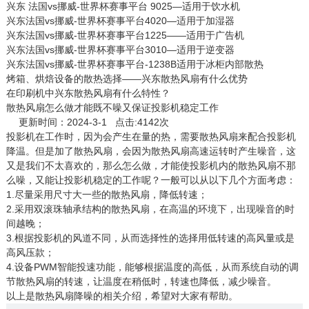
兴东 法国vs挪威-世界杯赛事平台 9025—适用于饮水机
兴东法国vs挪威-世界杯赛事平台4020—适用于加湿器
兴东法国vs挪威-世界杯赛事平台1225——适用于广告机
兴东法国vs挪威-世界杯赛事平台3010—适用于逆变器
兴东法国vs挪威-世界杯赛事平台-1238B适用于冰柜内部散热
烤箱、烘焙设备的散热选择——兴东散热风扇有什么优势
在印刷机中兴东散热风扇有什么特性？
散热风扇怎么做才能既不噪又保证投影机稳定工作
更新时间：2024-3-1 点击:4142次
投影机在工作时，因为会产生在量的热，需要
散热风扇
来配合投影机
降温。但是加了散热风扇，会因为散热风扇高速运转时产生噪音，这
又是我们不太喜欢的，那么怎么做，才能使投影机内的散热风扇不那
么噪，又能让投影机稳定的工作呢？一般可以从以下几个方面考虑：
1.尽量采用尺寸大一些的散热风扇，降低转速；
2.采用双滚珠轴承结构的散热风扇，在高温的环境下，出现噪音的时
间越晚；
3.根据投影机的风道不同，从而选择性的选择用低转速的高风量或是
高风压款；
4.设备PWM智能投速功能，能够根据温度的高低，从而系统自动的调
节散热风扇的转速，让温度在稍低时，转速也降低，减少噪音。
以上是散热风扇降噪的相关介绍，希望对大家有帮助。