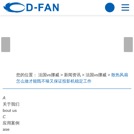
法国vs挪威
网站法国vs挪威
关于我们
公司简介
董事长寄语
发展历程
公司优势
法国vs挪威
荣誉资质
企业风采
仪器设备
视频中心
产品中心
应用案例
您的位置：
法国vs挪威
>
新闻资讯
>
法国vs挪威
>
散热风扇
怎么做才能既不噪又保证投影机稳定工作
工程案例
解决方案
新闻资讯
A
法国vs挪威
行业资讯
关于我们
常见问题
bout us
C
法国vs挪威-世界杯赛事平台
应用案例
ase
联系方式
客户留言
人才招聘