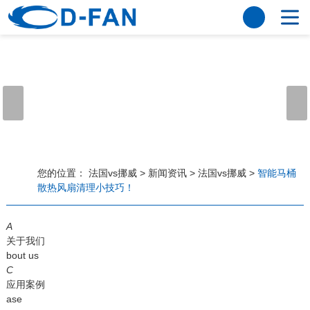
法国vs挪威
网站法国vs挪威
关于我们
公司简介
董事长寄语
发展历程
公司优势
法国vs挪威
荣誉资质
企业风采
仪器设备
视频中心
产品中心
应用案例
您的位置：
法国vs挪威
>
新闻资讯
>
法国vs挪威
>
智能马桶
散热风扇清理小技巧！
工程案例
解决方案
新闻资讯
A
法国vs挪威
行业资讯
关于我们
常见问题
bout us
C
法国vs挪威-世界杯赛事平台
应用案例
ase
联系方式
客户留言
人才招聘