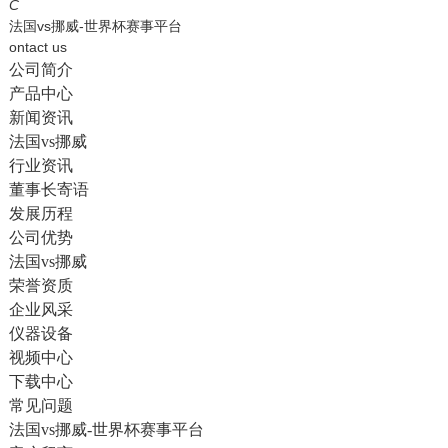
English
C
法国vs挪威-世界杯赛事平台
ontact us
公司简介
产品中心
新闻资讯
法国vs挪威
行业资讯
董事长寄语
发展历程
公司优势
法国vs挪威
荣誉资质
企业风采
仪器设备
视频中心
下载中心
常见问题
法国vs挪威-世界杯赛事平台