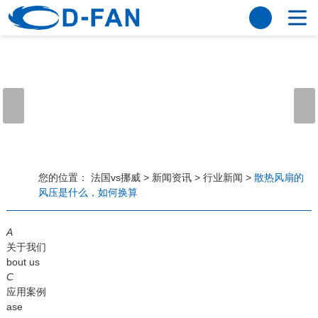
法国vs挪威
网站法国vs挪威
关于我们
公司简介
董事长寄语
发展历程
公司优势
法国vs挪威
荣誉资质
企业风采
仪器设备
视频中心
产品中心
应用案例
您的位置：
法国vs挪威
>
新闻资讯
>
行业新闻
>
散热风扇的
风压是什么，如何换算
工程案例
解决方案
新闻资讯
A
法国vs挪威
行业资讯
关于我们
常见问题
bout us
C
法国vs挪威-世界杯赛事平台
应用案例
ase
联系方式
客户留言
人才招聘