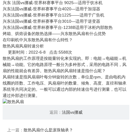
兴东 法国vs挪威-世界杯赛事平台 9025—适用于饮水机
兴东法国vs挪威-世界杯赛事平台4020—适用于加湿器
兴东法国vs挪威-世界杯赛事平台1225——适用于广告机
兴东法国vs挪威-世界杯赛事平台3010—适用于逆变器
兴东法国vs挪威-世界杯赛事平台-1238B适用于冰柜内部散热
烤箱、烘焙设备的散热选择——兴东散热风扇有什么优势
在印刷机中兴东散热风扇有什么特性？
散热风扇风扇转速分析
更新时间：2022-6-8 点击:5588次
散热风扇
的工作原理是按能量转化来实现的。即：电能→电磁能→机
械能→动能。它的电路原理一般分为多种形式，采用的电路不同，风
扇的性能就会有差异。散热风扇的风扇转速是指什么呢？
风扇转速是指风扇扇叶每分钟旋转的次数，单位是rpm。是由电机内
线圈的匝数、工作电压、风扇扇叶的数量、倾角、高度、直径和轴承
系统等共同决定的。一般可以通过内部的转速信号进行测量，也可以
通过外部进行测量。
返回：
法国vs挪威
上一篇：
散热风扇什么是滚珠轴承？