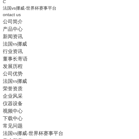
English
C
法国vs挪威-世界杯赛事平台
ontact us
公司简介
产品中心
新闻资讯
法国vs挪威
行业资讯
董事长寄语
发展历程
公司优势
法国vs挪威
荣誉资质
企业风采
仪器设备
视频中心
下载中心
常见问题
法国vs挪威-世界杯赛事平台