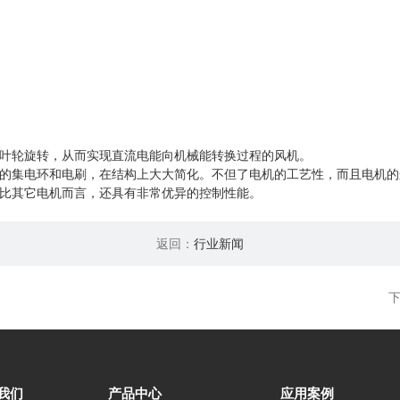
叶轮旋转，从而实现直流电能向机械能转换过程的风机。
的集电环和电刷，在结构上大大简化。不但了电机的工艺性，而且电机的
比其它电机而言，还具有非常优异的控制性能。
返回：
行业新闻
我们
产品中心
应用案例