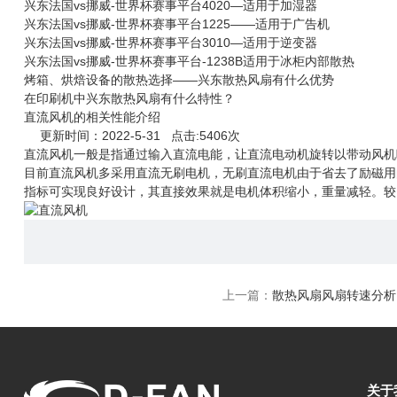
兴东法国vs挪威-世界杯赛事平台4020—适用于加湿器
兴东法国vs挪威-世界杯赛事平台1225——适用于广告机
兴东法国vs挪威-世界杯赛事平台3010—适用于逆变器
兴东法国vs挪威-世界杯赛事平台-1238B适用于冰柜内部散热
烤箱、烘焙设备的散热选择——兴东散热风扇有什么优势
在印刷机中兴东散热风扇有什么特性？
直流风机的相关性能介绍
更新时间：2022-5-31 点击:5406次
直流风机
一般是指通过输入直流电能，让直流电动机旋转以带动风机
目前直流风机多采用直流无刷电机，无刷直流电机由于省去了励磁用
指标可实现良好设计，其直接效果就是电机体积缩小，重量减轻。较
上一篇：
散热风扇风扇转速分析
关于