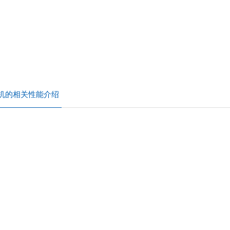
机的相关性能介绍