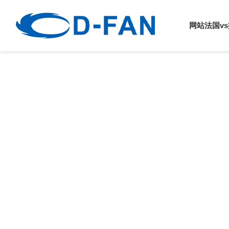
法国vs挪威
网站法国v