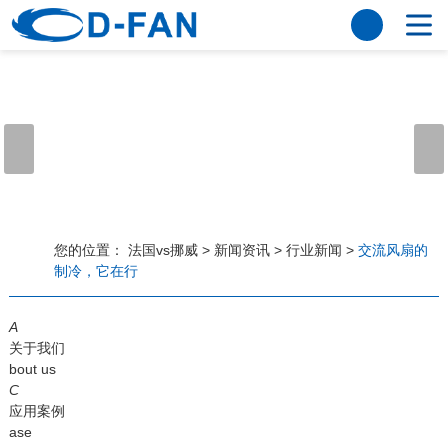
法国vs挪威
网站法国vs挪威
关于我们
公司简介
董事长寄语
发展历程
公司优势
法国vs挪威
荣誉资质
企业风采
仪器设备
视频中心
产品中心
应用案例
您的位置：
法国vs挪威
>
新闻资讯
>
行业新闻
>
交流风扇的
制冷，它在行
工程案例
解决方案
新闻资讯
A
法国vs挪威
行业资讯
关于我们
常见问题
bout us
C
法国vs挪威-世界杯赛事平台
应用案例
ase
联系方式
客户留言
人才招聘