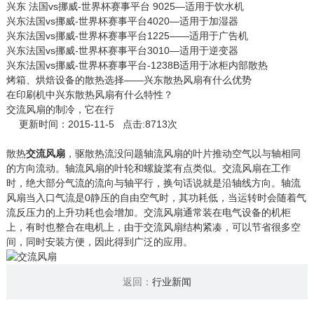
兴东 法国vs挪威-世界杯赛事平台 9025—适用于饮水机
兴东法国vs挪威-世界杯赛事平台4020—适用于加湿器
兴东法国vs挪威-世界杯赛事平台1225——适用于广告机
兴东法国vs挪威-世界杯赛事平台3010—适用于逆变器
兴东法国vs挪威-世界杯赛事平台-1238B适用于冰柜内部散热
烤箱、烘焙设备的散热选择——兴东散热风扇有什么优势
在印刷机中兴东散热风扇有什么特性？
交流风扇的制冷，它在行
更新时间：2015-11-5 点击:8713次
散热
交流风扇
，驱散热流没问题轴流风扇的叶片推动空气以与轴相同
的方向流动。轴流风扇的叶轮和螺旋桨有点类似。交流风扇在工作
时，绝大部分气流的流向与轴平行，换句话说就是沿轴线方向。轴流
风扇当入口气流是0静压的自由空气时，其功耗低，当运转时会随着气
流反压力的上升功耗也会增加。交流风扇通常装在电气设备的机柜
上，有时也整合在电机上，由于交流风扇结构紧凑，可以节省很多空
间，同时安装方便，因此得到广泛的应用。
返回：
行业新闻