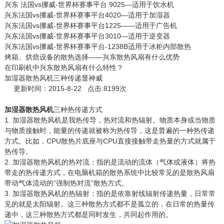
兴东 法国vs挪威-世界杯赛事平台 9025—适用于饮水机
兴东法国vs挪威-世界杯赛事平台4020—适用于加湿器
兴东法国vs挪威-世界杯赛事平台1225——适用于广告机
兴东法国vs挪威-世界杯赛事平台3010—适用于逆变器
兴东法国vs挪威-世界杯赛事平台-1238B适用于冰柜内部散热
烤箱、烘焙设备的散热选择——兴东散热风扇有什么优势
在印刷机中兴东散热风扇有什么特性？
加湿器散热风机三种传递显神威
更新时间：2015-8-22 点击:8199次
加湿器散热风机
三种热传递方式
1. 加湿器散热风机是我热传导，热对流和热辐射。物质本身或当物质
与物质接触时，能量的传递就被称为热传导，这是普遍的一种热传递
方式。比如，CPU散热片底座与CPU直接接触带走热量的方式就属于
热传导。
2. 加湿器散热风机的热对流：指的是流动的流体（气体或液体）将热
带走的热传递方式，在电脑机箱的散热系统中比较常见的是散热风扇
带动气体流动的“强制热对流”散热方式。
3. 加湿器散热风机的热辐射：指的是依靠射线辐射传递热量，日常常
见的就是太阳辐射。这三种散热方式都不是孤立的，在日常的热量传
递中，这三种散热方式都是同时发生，共同起作用的。