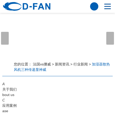
法国vs挪威
网站法国vs挪威
关于我们
公司简介
董事长寄语
发展历程
公司优势
法国vs挪威
荣誉资质
企业风采
仪器设备
视频中心
产品中心
应用案例
您的位置：
法国vs挪威
>
新闻资讯
>
行业新闻
>
加湿器散热
风机三种传递显神威
工程案例
解决方案
新闻资讯
A
法国vs挪威
行业资讯
关于我们
常见问题
bout us
C
法国vs挪威-世界杯赛事平台
应用案例
ase
联系方式
客户留言
人才招聘