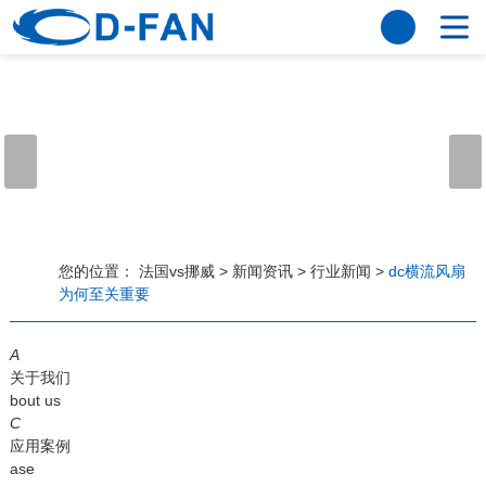
法国vs挪威
网站法国vs挪威
关于我们
公司简介
董事长寄语
发展历程
公司优势
法国vs挪威
荣誉资质
企业风采
仪器设备
视频中心
产品中心
应用案例
您的位置：
法国vs挪威
>
新闻资讯
>
行业新闻
>
dc横流风扇
为何至关重要
工程案例
解决方案
新闻资讯
A
法国vs挪威
行业资讯
关于我们
常见问题
bout us
C
法国vs挪威-世界杯赛事平台
应用案例
ase
联系方式
客户留言
人才招聘