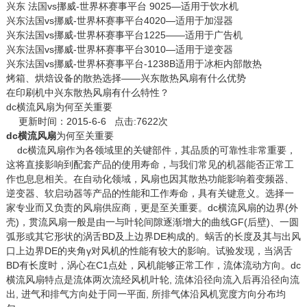
兴东 法国vs挪威-世界杯赛事平台 9025—适用于饮水机
兴东法国vs挪威-世界杯赛事平台4020—适用于加湿器
兴东法国vs挪威-世界杯赛事平台1225——适用于广告机
兴东法国vs挪威-世界杯赛事平台3010—适用于逆变器
兴东法国vs挪威-世界杯赛事平台-1238B适用于冰柜内部散热
烤箱、烘焙设备的散热选择——兴东散热风扇有什么优势
在印刷机中兴东散热风扇有什么特性？
dc横流风扇为何至关重要
更新时间：2015-6-6 点击:7622次
dc横流风扇
为何至关重要
dc横流风扇作为各领域里的关键部件，其品质的可靠性非常重要，
这将直接影响到配套产品的使用寿命，与我们常见的机器能否正常工
作也息息相关。在自动化领域，风扇也因其散热功能影响着变频器、
逆变器、软启动器等产品的性能和工作寿命，具有关键意义。选择一
家专业而又负责的风扇供应商，更是至关重要。dc横流风扇的边界(外
壳)，贯流风扇一般是由一与叶轮间隙逐渐增大的曲线GF(后壁)、一圆
弧形或其它形状的涡舌BD及上边界DE构成的。蜗舌的长度及其与出风
口上边界DE的夹角γ对风机的性能有较大的影响。试验发现，当涡舌
BD有长度时，涡心在C1点处，风机能够正常工作，流体流动方向。dc
横流风扇特点是流体两次流经风机叶轮, 流体沿径向流入后再沿径向流
出, 进气和排气方向处于同一平面, 所排气体沿风机宽度方向分布均