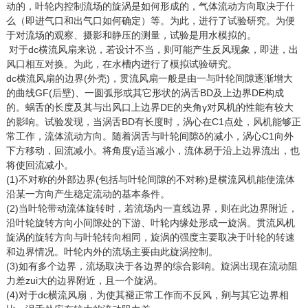
动的，叶轮内控制流场的旋涡是如何形成的，气体流动方向取决于什
么（即进气口和出气口如何确定）等。为此，进行了试验研究。为便
于对流场的观察、摄影和静压的测量，试验是用水模拟的。
对于dc横流风扇来说，若设计不当，则可能产生反风现象，即进，出
风口相互对换。为此，在水槽内进行了模拟试验研究。
dc横流风扇的边界(外壳)，贯流风扇一般是由一与叶轮间隙逐渐增大
的曲线GF(后壁)、一圆弧形或其它形状的涡舌BD及上边界DE构成
的。蜗舌的长度及其与出风口上边界DE的夹角γ对风机的性能有较大
的影响。试验发现，当涡舌BD有长度时，涡心在C1点处，风机能够正
常工作，流体流动方向。随着涡舌与叶轮间隙δ的减小，涡心C1向外
下方移动，回流减小。将角度γ适当减小，流体易于沿上边界流出，也
将使回流减小。
(1)不对称的外部边界(包括与叶轮间隙的不对称)是横流风机能使流体
沿某一方向产生稳定流动的基本条件。
(2)当叶轮带动流体旋转时，若流场内一直线边界，则在此边界附近，
沿叶轮旋转方向小间隙处的下游、叶轮内缘处形成一旋涡。贯流风机
旋涡的旋转方向与叶轮转向相同，旋涡的强度主要取决于叶轮的转速
和边界情况。叶轮内外的流场主要由此旋涡控制。
(3)如有多个边界，流场取决于各边界的综合影响。旋涡出现在流动阻
力差zui大的边界附近，且一个旋涡。
(4)对于dc横流风扇，为使其褪正常工作而不反风，剜与其它边界相