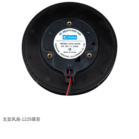
支架风扇-1225碟形