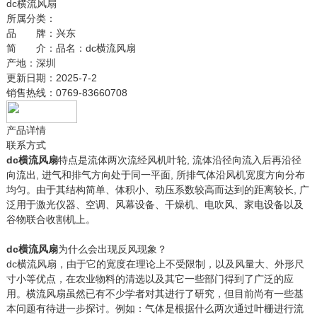
dc横流风扇
所属分类：
品 牌：
兴东
简 介：
品名：dc横流风扇
产地：深圳
更新日期：
2025-7-2
销售热线：
0769-83660708
产品详情
联系方式
dc横流风扇
特点是流体两次流经风机叶轮, 流体沿径向流入后再沿径
向流出, 进气和排气方向处于同一平面, 所排气体沿风机宽度方向分布
均匀。由于其结构简单、体积小、动压系数较高而达到的距离较长, 广
泛用于激光仪器、空调、风幕设备、干燥机、电吹风、家电设备以及
谷物联合收割机上。
dc横流风扇
为什么会出现反风现象？
dc横流风扇，由于它的宽度在理论上不受限制，以及风量大、外形尺
寸小等优点，在农业物料的清选以及其它一些部门得到了广泛的应
用。横流风扇虽然已有不少学者对其进行了研究，但目前尚有一些基
本问题有待进一步探讨。例如：气体是根据什么两次通过叶栅进行流