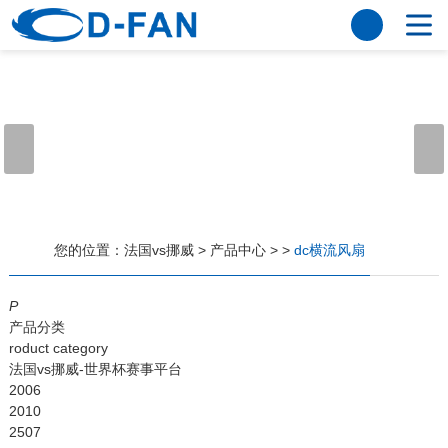
法国vs挪威
网站法国vs挪威
关于我们
公司简介
董事长寄语
发展历程
公司优势
法国vs挪威
荣誉资质
企业风采
仪器设备
视频中心
产品中心
应用案例
您的位置：
法国vs挪威
>
产品中心
>
>
dc横流风扇
工程案例
解决方案
新闻资讯
P
产品分类
法国vs挪威
行业资讯
roduct category
常见问题
法国vs挪威-世界杯赛事平台
2006
法国vs挪威-世界杯赛事平台
2010
2507
联系方式
客户留言
人才招聘