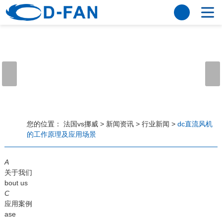
法国vs挪威
网站法国vs挪威
关于我们
公司简介
董事长寄语
发展历程
公司优势
法国vs挪威
荣誉资质
企业风采
仪器设备
视频中心
产品中心
应用案例
您的位置：
法国vs挪威
>
新闻资讯
>
行业新闻
>
dc直流风机
的工作原理及应用场景
工程案例
解决方案
新闻资讯
A
法国vs挪威
行业资讯
关于我们
常见问题
bout us
C
法国vs挪威-世界杯赛事平台
应用案例
ase
联系方式
客户留言
人才招聘