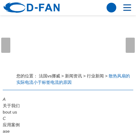
法国vs挪威
网站法国vs挪威
关于我们
公司简介
董事长寄语
发展历程
公司优势
法国vs挪威
荣誉资质
企业风采
仪器设备
视频中心
产品中心
应用案例
您的位置：
法国vs挪威
>
新闻资讯
>
行业新闻
>
散热风扇的
实际电流小于标签电流的原因
工程案例
解决方案
新闻资讯
A
法国vs挪威
行业资讯
关于我们
常见问题
bout us
C
法国vs挪威-世界杯赛事平台
应用案例
ase
联系方式
客户留言
人才招聘