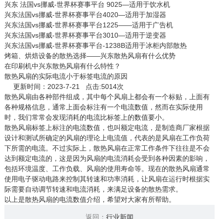
兴东 法国vs挪威-世界杯赛事平台 9025—适用于饮水机
兴东法国vs挪威-世界杯赛事平台4020—适用于加湿器
兴东法国vs挪威-世界杯赛事平台1225——适用于广告机
兴东法国vs挪威-世界杯赛事平台3010—适用于逆变器
兴东法国vs挪威-世界杯赛事平台-1238B适用于冰柜内部散热
烤箱、烘焙设备的散热选择——兴东散热风扇有什么优势
在印刷机中兴东散热风扇有什么特性？
散热风扇的实际电流小于标签电流的原因
更新时间：2023-7-21 点击:5014次
散热风扇
由各种部件组成，其中每个风扇上都会有一个标贴，上面有
各种规格信息，通常上面会标注有一个电流数值，然而在实际使用
时，我们常常会发现消耗的电流比标签上的数值要小。
散热风扇标签上标注的电流数值，也叫额定电流，是制造商厂家根据
设计和测试所确定的风扇的理论上电流值，代表的是风扇在工作负荷
下所需的电流。不过实际上，散热风扇在正常工作条件下往往是不会
达到额定电流的，这是因为风扇的电流消耗会受到各种因素的影响，
包括环境温度、工作负载、风扇的使用寿命等。现在的散热风扇通常
使用电子驱动电路来控制其转速和功率消耗，让风扇在运行时根据实
际需要自动调节转速和电流消耗，来满足设备的散热需求。
以上是散热风扇的电流数值介绍，希望对大家有所帮助。
返回：
行业新闻