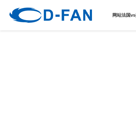
法国vs挪威
网站法国v