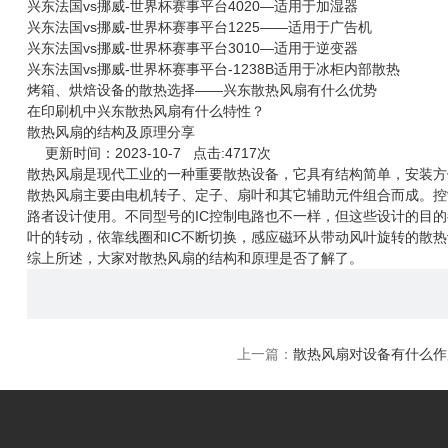
兴东法国vs挪威-世界杯赛事平台4020—适用于加湿器
兴东法国vs挪威-世界杯赛事平台1225——适用于广告机
兴东法国vs挪威-世界杯赛事平台3010—适用于逆变器
兴东法国vs挪威-世界杯赛事平台-1238B适用于冰柜内部散热
烤箱、烘焙设备的散热选择——兴东散热风扇有什么优势
在印刷机中兴东散热风扇有什么特性？
散热风扇的结构及原理分享
更新时间：2023-10-7 点击:4717次
散热风扇
是现代工业的一种重要散热设备，它具有结构简单，安装方
散热风扇主要由电机转子、定子、扇叶和其它辅助元件组合而成。控
路者设计使用。不同型号的IC控制电路也不一样，但这些设计的目
叶的转动，依靠线圈和IC不断切换，感应磁环从带动风叶旋转的散
综上所述，大家对散热风扇的结构和原理是否了解了。
上一篇：
散热风扇对设备有什么作