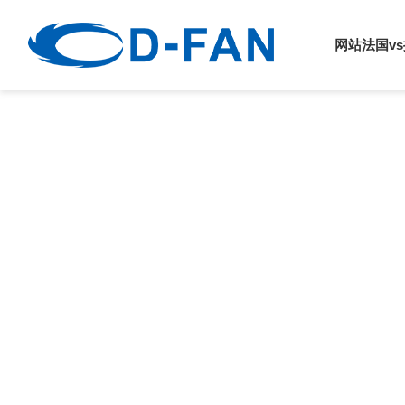
法国vs挪威
网站法国v