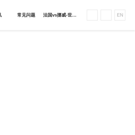
讯
常见问题
法国vs挪威-世界杯赛事平台
EN