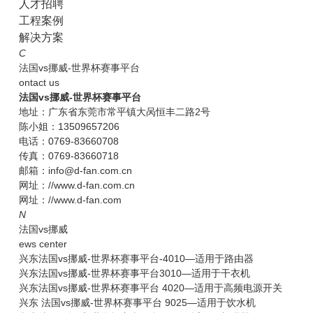
人才招聘
工程案例
解决方案
C
法国vs挪威-世界杯赛事平台
ontact us
法国vs挪威-世界杯赛事平台
地址：广东省东莞市常平镇大呙恒丰二路2号
陈小姐：13509657206
电话：0769-83660708
传真：0769-83660718
邮箱：info@d-fan.com.cn
网址：//www.d-fan.com.cn
网址：//www.d-fan.com
N
法国vs挪威
ews center
兴东法国vs挪威-世界杯赛事平台-4010—适用于路由器
兴东法国vs挪威-世界杯赛事平台3010—适用于干衣机
兴东法国vs挪威-世界杯赛事平台 4020—适用于高频电源开关
兴东 法国vs挪威-世界杯赛事平台 9025—适用于饮水机