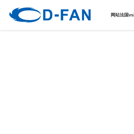
法国vs挪威
网站法国v