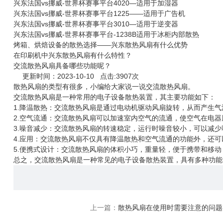
兴东法国vs挪威-世界杯赛事平台4020—适用于加湿器
兴东法国vs挪威-世界杯赛事平台1225——适用于广告机
兴东法国vs挪威-世界杯赛事平台3010—适用于逆变器
兴东法国vs挪威-世界杯赛事平台-1238B适用于冰柜内部散热
烤箱、烘焙设备的散热选择——兴东散热风扇有什么优势
在印刷机中兴东散热风扇有什么特性？
交流散热风扇具备哪些功能呢？
更新时间：2023-10-10 点击:3907次
散热风扇
的类型有很多，小编给大家说一说交流散热风扇。
交流散热风扇是一种常用的电子设备散热装置，其主要功能如下：
1.降温散热：交流散热风扇是通过电动机驱动风扇旋转，从而产生
2.空气流通：交流散热风扇可以加速室内空气的流通，使空气在电
3.噪音减少：交流散热风扇的转速稳定，运行时噪音较小，可以减
4.应用：交流散热风扇不仅具有降温散热和空气流通的功能外，还
5.便携式设计：交流散热风扇的体积小巧，重量轻，便于携带和移
总之，交流散热风扇是一种常见的电子设备散热装置，具有多种功能
上一篇：
散热风扇在使用时需要注意的问题