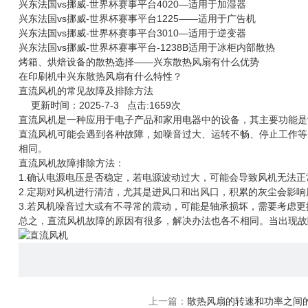
兴东法国vs挪威-世界杯赛事平台4020—适用于加湿器
兴东法国vs挪威-世界杯赛事平台1225——适用于广告机
兴东法国vs挪威-世界杯赛事平台3010—适用于逆变器
兴东法国vs挪威-世界杯赛事平台-1238B适用于冰柜内部散热
烤箱、烘焙设备的散热选择——兴东散热风扇有什么优势
在印刷机中兴东散热风扇有什么特性？
直流风机的常见故障及排除方法
更新时间：2025-7-3 点击:1659次
直流风机
是一种应用于电子产品和家用电器中的设备，其主要功能是
直流风机可能会遇到各种故障，如噪音过大、运转不畅、停止工作等
相同。
直流风机故障排除方法：
1.确认电源电压是否稳定，若电源波动过大，可能会导致风机无法正
2.定期对风机进行清洁，尤其是进风口和出风口，积累的灰尘会影
3.若风机噪音过大或有不寻常的震动，可能是轴承损坏，需要考虑更
总之，直流风机故障的原因有很多，解决办法也各不相同。当出现故
上一篇：
散热风扇的转速和功率之间