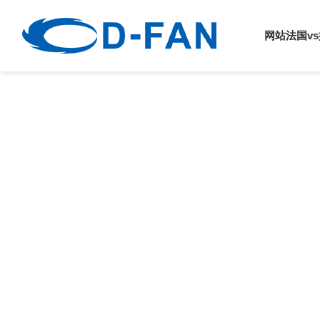
法国vs挪威
网站法国v