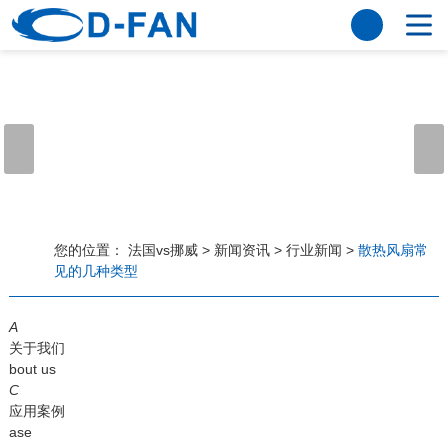
法国vs挪威
网站法国vs挪威
关于我们
公司简介
董事长寄语
发展历程
公司优势
法国vs挪威
荣誉资质
企业风采
仪器设备
视频中心
产品中心
应用案例
您的位置：
法国vs挪威
>
新闻资讯
>
行业新闻
>
散热风扇常
见的几种类型
工程案例
解决方案
新闻资讯
A
法国vs挪威
行业资讯
关于我们
常见问题
bout us
C
法国vs挪威-世界杯赛事平台
应用案例
ase
联系方式
客户留言
人才招聘