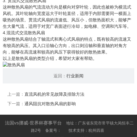
3. 贯流式交流散热风扇
这种散热风扇的气流流动方向是横向对穿叶轮，因此也被称为横流式
风机。其叶轮轴向宽度远大于叶轮直径，适用于内部需要同一横面上
吸热的场景。贯流式风扇的流速低、风压小，但散热面积大，能够产
生大量气流，适用于对宽广表面进行冷却，如电梯、空调和汽车等。
4.混流式交流散热风扇
这种散热风扇结合了轴流式和离心式风扇的特点，既有较高的流速又
有较高的风压。其入口沿轴心方向，出口则沿轴和垂直轴的对角方
向，能够在高流速和较高的风压下获得较好的散热效果。
以上是散热风扇的类型介绍，希望对大家有帮助。
返回：
行业新闻
上一篇：
直流风机的常见故障及排除方法
下一篇：
通风阻抗对散热风扇的影响
法国vs挪威-世界杯赛事平台
地址：广东省东莞市常平镇大呙恒丰二
路2号
备案号：
技术支持：杭州四喜