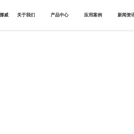
s挪威
关于我们
产品中心
应用案例
新闻资