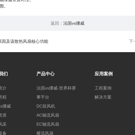
围。
返回：
法国vs挪威
的原因及该散热风扇核心功能
下
我们
产品中心
应用案例
简介
法国vs挪威-世界杯赛
工程案例
历程
事平台
解决方案
vs挪威
DC鼓风机
资质
AC轴流风扇
风采
EC轴流风扇
设备
横流风扇