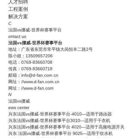
人才招聘
工程案例
解决方案
C
法国vs挪威-世界杯赛事平台
ontact us
法国vs挪威-世界杯赛事平台
地址：广东省东莞市常平镇大呙恒丰二路2号
陈小姐：13509657206
电话：0769-83660708
传真：0769-83660718
邮箱：info@d-fan.com.cn
网址：//www.d-fan.com.cn
网址：//www.d-fan.com
N
法国vs挪威
ews center
兴东法国vs挪威-世界杯赛事平台-4010—适用于路由器
兴东法国vs挪威-世界杯赛事平台3010—适用于干衣机
兴东法国vs挪威-世界杯赛事平台 4020—适用于高频电源开关
兴东 法国vs挪威-世界杯赛事平台 9025—适用于饮水机