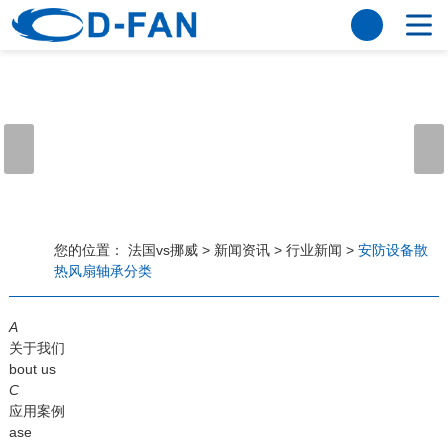
法国vs挪威
网站法国vs挪威
关于我们
公司简介
董事长寄语
发展历程
公司优势
法国vs挪威
荣誉资质
企业风采
仪器设备
视频中心
产品中心
应用案例
您的位置：
法国vs挪威
>
新闻资讯
>
行业新闻
>
安防设备散
热风扇轴承分类
工程案例
解决方案
新闻资讯
A
法国vs挪威
行业资讯
关于我们
常见问题
bout us
C
法国vs挪威-世界杯赛事平台
应用案例
ase
联系方式
客户留言
人才招聘