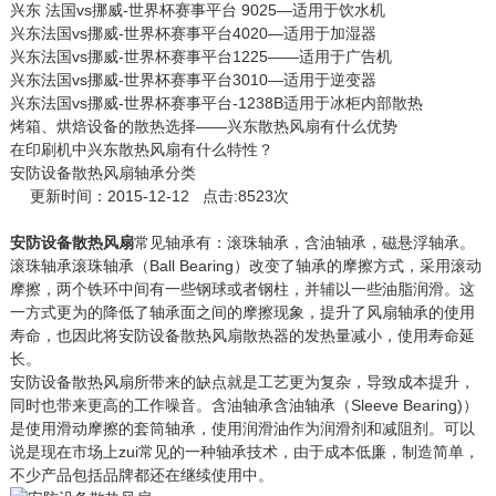
兴东 法国vs挪威-世界杯赛事平台 9025—适用于饮水机
兴东法国vs挪威-世界杯赛事平台4020—适用于加湿器
兴东法国vs挪威-世界杯赛事平台1225——适用于广告机
兴东法国vs挪威-世界杯赛事平台3010—适用于逆变器
兴东法国vs挪威-世界杯赛事平台-1238B适用于冰柜内部散热
烤箱、烘焙设备的散热选择——兴东散热风扇有什么优势
在印刷机中兴东散热风扇有什么特性？
安防设备散热风扇轴承分类
更新时间：2015-12-12 点击:8523次
安防设备散热风扇
常见轴承有：滚珠轴承，含油轴承，磁悬浮轴承。
滚珠轴承滚珠轴承（Ball Bearing）改变了轴承的摩擦方式，采用滚动
摩擦，两个铁环中间有一些钢球或者钢柱，并辅以一些油脂润滑。这
一方式更为的降低了轴承面之间的摩擦现象，提升了风扇轴承的使用
寿命，也因此将安防设备散热风扇散热器的发热量减小，使用寿命延
长。
安防设备散热风扇所带来的缺点就是工艺更为复杂，导致成本提升，
同时也带来更高的工作噪音。含油轴承含油轴承（Sleeve Bearing)）
是使用滑动摩擦的套筒轴承，使用润滑油作为润滑剂和减阻剂。可以
说是现在市场上zui常见的一种轴承技术，由于成本低廉，制造简单，
不少产品包括品牌都还在继续使用中。