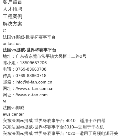
客户留言
人才招聘
工程案例
解决方案
C
法国vs挪威-世界杯赛事平台
ontact us
法国vs挪威-世界杯赛事平台
地址：广东省东莞市常平镇大呙恒丰二路2号
陈小姐：13509657206
电话：0769-83660708
传真：0769-83660718
邮箱：info@d-fan.com.cn
网址：//www.d-fan.com.cn
网址：//www.d-fan.com
N
法国vs挪威
ews center
兴东法国vs挪威-世界杯赛事平台-4010—适用于路由器
兴东法国vs挪威-世界杯赛事平台3010—适用于干衣机
兴东法国vs挪威-世界杯赛事平台 4020—适用于高频电源开关