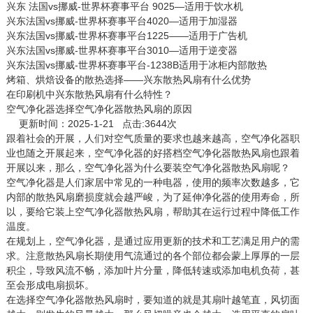
兴东 法国vs挪威-世界杯赛事平台 9025—适用于饮水机
兴东法国vs挪威-世界杯赛事平台4020—适用于加湿器
兴东法国vs挪威-世界杯赛事平台1225——适用于广告机
兴东法国vs挪威-世界杯赛事平台3010—适用于逆变器
兴东法国vs挪威-世界杯赛事平台-1238B适用于冰柜内部散热
烤箱、烘焙设备的散热选择——兴东散热风扇有什么优势
在印刷机中兴东散热风扇有什么特性？
空气净化器选择空气净化器散热风扇的原因
更新时间：2025-1-21 点击:3644次
跟着社会的开展，人们对空气质量的要求也越来越高，空气净化器职
业也随之开展起来，空气净化器的好搭档
空气净化器散热风扇
也跟着
开展以来，那么，空气净化器为什么要装空气净化器散热风扇呢？
空气净化器是人们家居中常见的一种电器，使用的频率次数越多，它
内部的散热风扇磨损度就会越严峻，为了延伸净化器的使用寿命，所
以，要给它装上空气净化器散热风扇，帮助其在运行过程中降低工作
温度。
在规划上，空气净化器，是通过应用更新的技术和工艺满足用户的需
求。注意散热风扇长期使用气流通过的各个部位都会蒙上厚厚的一层
积尘，导致风流不畅，添加叶片分量，降低转速或添加电机负荷，甚
至会形成电扇损坏。
在选择空气净化器散热风扇时，要知道的就是其扇叶越笔直，风切面