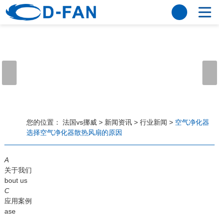
法国vs挪威
网站法国vs挪威
关于我们
公司简介
董事长寄语
发展历程
公司优势
法国vs挪威
荣誉资质
企业风采
仪器设备
视频中心
产品中心
应用案例
您的位置：
法国vs挪威
>
新闻资讯
>
行业新闻
>
空气净化器
选择空气净化器散热风扇的原因
工程案例
解决方案
新闻资讯
A
法国vs挪威
行业资讯
关于我们
常见问题
bout us
C
法国vs挪威-世界杯赛事平台
应用案例
ase
联系方式
客户留言
人才招聘